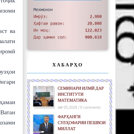
 тоҷик
Мехмонон
изоми
Имрӯз:
2,980
Ҳафтаи равон:
28,808
аст ва
Ин моҳ:
122,023
Дар ҳамин сол:
900,618
залати
иромӣ
ХАБАРҲО
узҳои
ёнгари
СЕМИНАРИ ИЛМӢ ДАР
ИНСТИТУТИ
МАТЕМАТИКА
 ҳамаи
авг 05,2026 / 0 comments
 Ватан
ФАРҲАНГИ
аззами
СУЛҲОФАРИИ ПЕШВОИ
МИЛЛАТ