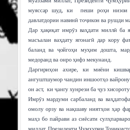
муаззами миллат, Президенти Ҷумҳури
муяссар шуд, ки пеши роҳи низои д
давлатдории навинӣ тоҷикон ва рушди м
Дар ҳақиқат имрӯз ваҳдати миллӣ ба 
масъалаи ваҳдату ягонагӣ дар кору фа
баланд ва ҷойгоҳи муҳим дошта, ма
медоранд ва онро ҳифз мекунанд.
Даргириҳои ахире, ки миёни кишвар
ангуштшумор чандин иншоотҳо вайрону в
он аст, ки ҷангу хунрези ба ҷуз хисорот
Имрӯз мардуми сарбаланд ва ваҳдатофа
омолу орзу ва нақшаву ниятҳои ҳар фа
маҳз бо пайрави аз сиёсати сулҳпарва
миллат, Президенти Ҷумҳурии Тоҷикисто