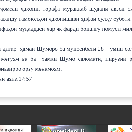
 ҷомеаи ҷаҳонӣ, торафт мураккаб шудани авзои с
раванду тамоюлҳои ҷаҳонишавӣ ҳифзи сулҳу суботи
зифаҳои муқаддаси ҳар як фарди бонангу номуси мил
и дигар ҳамаи Шуморо ба муносибати 28 – умин со
 мегўям ва ба ҳамаи Шумо саломатӣ, пирӯзии р
еназирро орзу менамоям.
и азиз.17:57