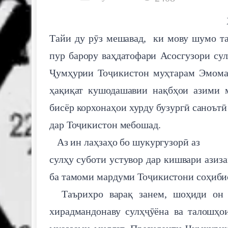
Тайи ду рӯз мешавад, ки мову шумо т
пур барору ваҳдатофари Асосгузори су
Ҷумҳурии Тоҷикистон муҳтарам Эмома
ҳақиқат кушодашавии нақбҳои азими 
бисёр корхонаҳои хурду бузургӣ саноът
дар Тоҷикистон мебошад.
Аз ин лаҳзаҳо бо шукургузорӣ аз
сулҳу суботи устувор дар кишвари азиз
ба тамоми мардуми Тоҷикистони соҳиби
Таърихро варақ занем, шоҳиди он 
хирадмандонаву сулҳҷӯёна ва талошҳо