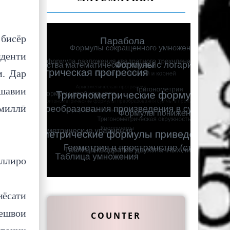
 бисёр
иденти
. Дар
ашавии
 миллӣ
иллиро
ёсати
Пешвои
COUNTER