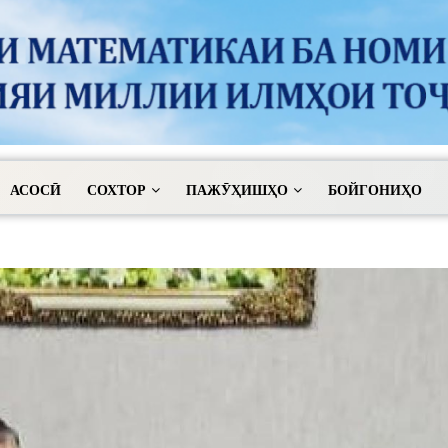
АСОСӢ
СОХТОР
ПАЖӮҲИШҲО
БОЙГОНИҲО