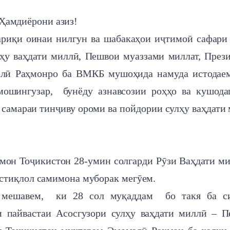
Ҳамдиёрони азиз!
ариқи оинаи нилгун ва шабакаҳои иҷтимоӣ сафари
лҳу ваҳдати миллӣ, Пешвои муаззами миллат, През
лӣ Раҳмонро ба ВМКБ мушоҳида намуда истодаем
мошингузар, бунёду азнавсозии роҳҳо ва кушод
ӣ самараи тинҷиву ороми ва пойдории сулҳу ваҳдати
амон Тоҷикистон 28-умин солгарди Рӯзи Ваҳдати м
стиқлол самимона муборак мегӯем.
мешавем, ки 28 сол муқаддам бо такя ба си
и пайвастаи Асосгузори сулҳу ваҳдати миллӣ – 