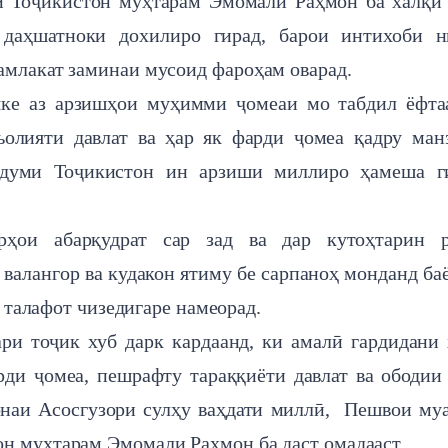
и Тоҷикистон муҳтарам Эмомалӣ Раҳмон ба халқи
аҳшатноки дохилиро гирад, барои интихоби н
амлакат заминаи мусоид фароҳам оварад.
яке аз арзишҳои муҳимми ҷомеаи мо табдил ёфта
ъолияти давлат ва ҳар як фарди ҷомеа қадру ман
рдуми Тоҷикистон ин арзиши миллиро ҳамеша г
ҳои абарқудрат сар зад ва дар кутоҳтарин р
алангор ва кудакон ятиму бе сарпаноҳ монданд ба
у талафот чизедигаре намеорад.
ри тоҷик хуб дарк кардаанд, ки амалӣ гардидани
рди ҷомеа, пешрафту тараққиёти давлат ва ободии
ронаи Асосгузори сулҳу ваҳдати миллӣ, Пешвои му
н муҳтарам Эмомали Рахмон ба даст омадааст.