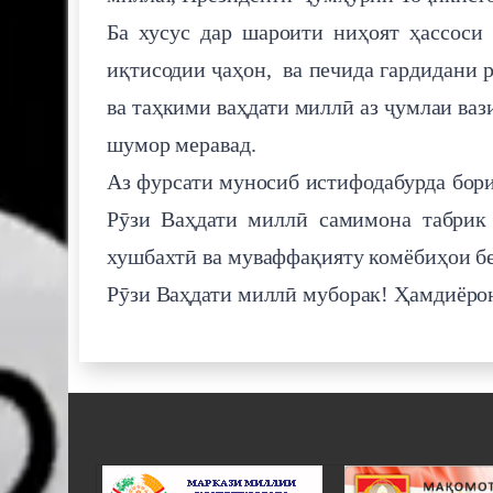
Ба хусус дар шароити ниҳоят ҳассоси
иқтисодии ҷаҳон, ва печида гардидани 
ва таҳкими ваҳдати миллӣ аз ҷумлаи ва
шумор меравад.
Аз фурсати муносиб истифодабурда бор
Рӯзи Ваҳдати миллӣ самимона табрик
хушбахтӣ ва муваффақияту комёбиҳои б
Рӯзи Ваҳдати миллӣ муборак! Ҳамдиёрон