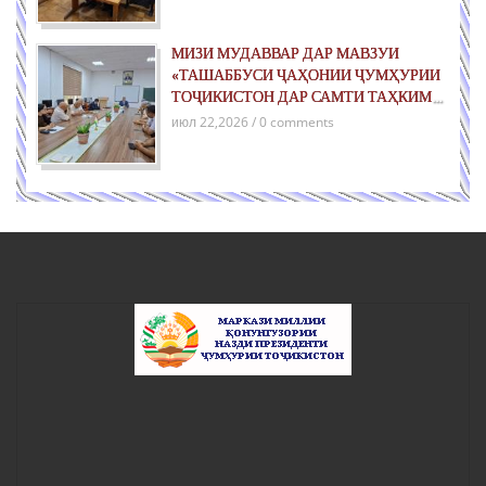
МИЗИ МУДАВВАР ДАР МАВЗУИ
«ТАШАББУСИ ҶАҲОНИИ ҶУМҲУРИИ
ТОҶИКИСТОН ДАР САМТИ ТАҲКИМИ
СУЛҲ БАРОИ НАСЛҲОИ ОЯНДА»
июл 22,2026 / 0 comments