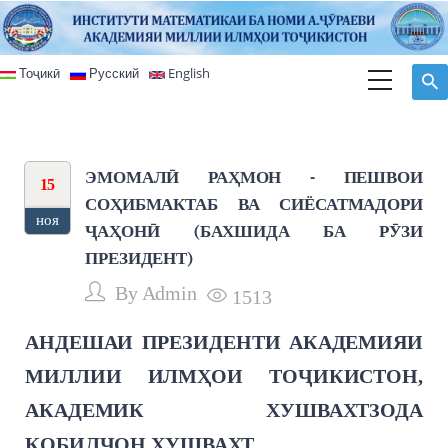
Перейти к основному содержанию
Тоҷикӣ
Русский
English
ЭМОМАЛӢ РАҲМОН - ПЕШВОИ
15
СОҲИБМАКТАБ ВА СИЁСАТМАДОРИ
ноя
ҶАҲОНӢ (БАХШИДА БА РӮЗИ
ПРЕЗИДЕНТ)
By
Admin
1513
АНДЕШАИ ПРЕЗИДЕНТИ АКАДЕМИЯИ
МИЛЛИИ ИЛМҲОИ ТОҶИКИСТОН,
АКАДЕМИК ХУШВАХТЗОДА
ҚОБИЛҶОН ХУШВАХТ