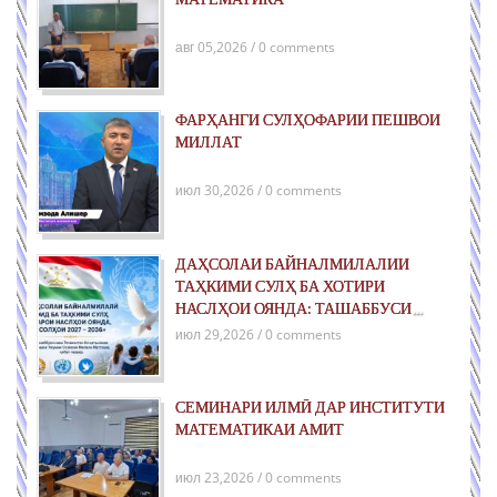
авг 05,2026 / 0 comments
ФАРҲАНГИ СУЛҲОФАРИИ ПЕШВОИ
МИЛЛАТ
июл 30,2026 / 0 comments
ДАҲСОЛАИ БАЙНАЛМИЛАЛИИ
ТАҲКИМИ СУЛҲ БА ХОТИРИ
НАСЛҲОИ ОЯНДА: ТАШАББУСИ
ҶАҲОНИИ ҶУМҲУРИИ ТОҶИКИСТОН
июл 29,2026 / 0 comments
ДАР РОҲИ ТАҲКИМИ СУЛҲИ ПОЙДОР
ВА РУШДИ УСТУВОР
СЕМИНАРИ ИЛМӢ ДАР ИНСТИТУТИ
МАТЕМАТИКАИ АМИТ
июл 23,2026 / 0 comments