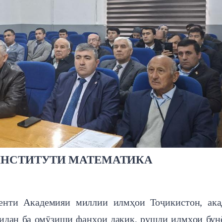
ИНСТИТУТИ МАТЕМАТИКА
енти Академияи миллии илмҳои Тоҷикистон, ака
шидан ба омӯзиши фанҳои дақиқ, рушди илмҳои бун