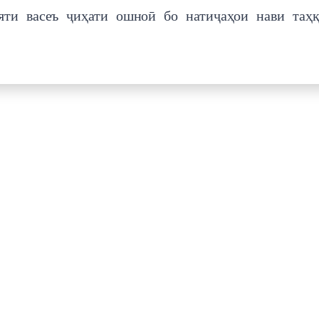
яти васеъ ҷиҳати ошноӣ бо натиҷаҳои нави таҳ