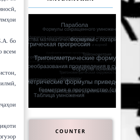
иносӣ,
илмҳои
.А. бо
о всем
стон,
илмӣ,
иҷаҳои
қиқоти
COUNTER
ргузор