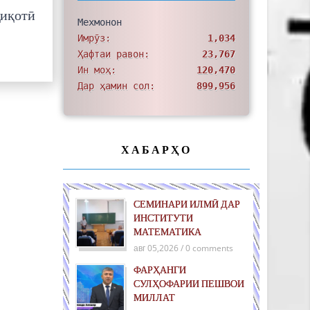
қиқотӣ
Мехмонон
Имрӯз:
1,034
Ҳафтаи равон:
23,767
Ин моҳ:
120,470
Дар ҳамин сол:
899,956
ХАБАРҲО
СЕМИНАРИ ИЛМӢ ДАР
ИНСТИТУТИ
МАТЕМАТИКА
авг 05,2026 / 0 comments
ФАРҲАНГИ
СУЛҲОФАРИИ ПЕШВОИ
МИЛЛАТ