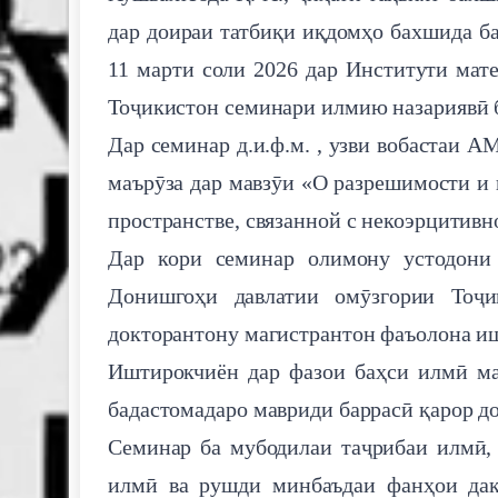
дар доираи татбиқи иқдомҳо бахшида ба
11 марти соли 2026 дар Институти ма
Тоҷикистон семинари илмию назариявӣ б
Дар семинар д.и.ф.м. , узви вобастаи А
маърӯза дар мавзӯи «О разрешимости и 
пространстве, связанной с некоэрцитив
Дар кори семинар олимону устодони
Донишгоҳи давлатии омӯзгории Тоҷ
докторантону магистрантон фаъолона и
Иштирокчиён дар фазои баҳси илмӣ ма
бадастомадаро мавриди баррасӣ қарор д
Семинар ба мубодилаи таҷрибаи илмӣ,
илмӣ ва рушди минбаъдаи фанҳои дақ