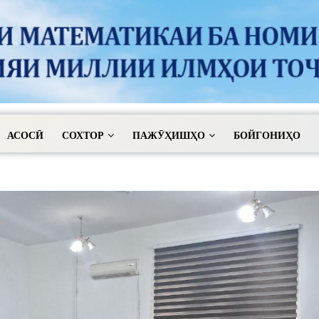
АСОСӢ
СОХТОР
ПАЖӮҲИШҲО
БОЙГОНИҲО