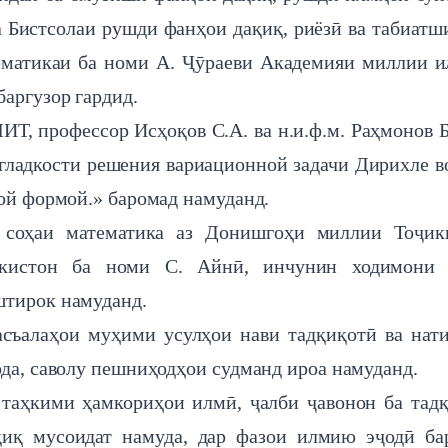
 Бистсолаи рушди фанҳои дақиқ, риёзӣ ва табиатш
тематикаи ба номи А. Ҷӯраеви Академияи миллии 
аргузор гардид.
МИТ, профессор Исҳоқов С.А. ва н.и.ф.м. Раҳмонов Б
гладкости решения вариационной задачи Дирихле в
ной формой.» баромад намуданд.
 соҳаи математика аз Донишгоҳи миллии Тоҷики
икистон ба номи С. Айнӣ, инчунин ходимони 
штирок намуданд.
съалаҳои муҳими усулҳои нави тадқиқотӣ ва нат
ода, саволу пешниҳодҳои судманд ироа намуданд.
 таҳкими ҳамкориҳои илмӣ, ҷалби ҷавонон ба тад
иқ мусоидат намуда, дар фазои илмию эҷодӣ ба