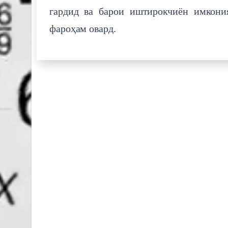
гардид ва барои иштирокчиён имкони
фароҳам овард.