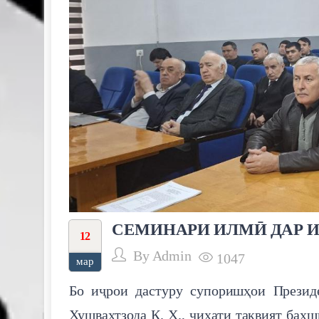
СЕМИНАРИ ИЛМӢ ДАР 
12
By
Admin
1047
мар
Бо иҷрои дастуру супоришҳои Презид
Хушвахтзода Қ. Х., ҷиҳати тақвият бах