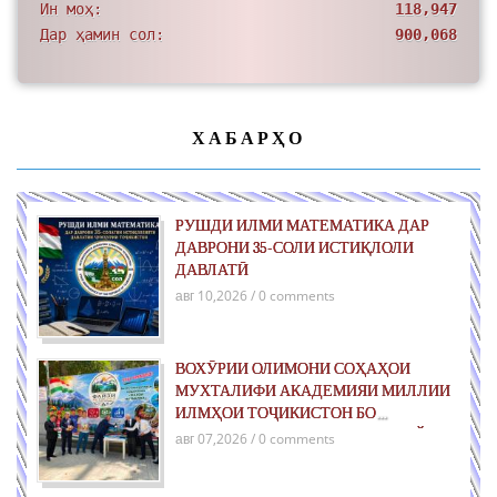
Ин моҳ:
118,947
Дар ҳамин сол:
900,068
ХАБАРҲО
РУШДИ ИЛМИ МАТЕМАТИКА ДАР
ДАВРОНИ 35-СОЛИ ИСТИҚЛОЛИ
ДАВЛАТӢ
авг 10,2026 / 0 comments
ВОХӮРИИ ОЛИМОНИ СОҲАҲОИ
МУХТАЛИФИ АКАДЕМИЯИ МИЛЛИИ
ИЛМҲОИ ТОҶИКИСТОН БО
ХОНАНДАГОН ДАР ЛАГЕРИ «ФАЙЗИ
авг 07,2026 / 0 comments
ИСТИҚЛОЛ»