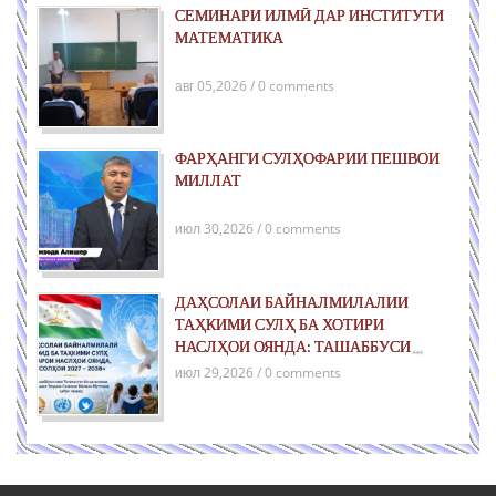
СЕМИНАРИ ИЛМӢ ДАР ИНСТИТУТИ
МАТЕМАТИКА
авг 05,2026 / 0 comments
ФАРҲАНГИ СУЛҲОФАРИИ ПЕШВОИ
МИЛЛАТ
июл 30,2026 / 0 comments
ДАҲСОЛАИ БАЙНАЛМИЛАЛИИ
ТАҲКИМИ СУЛҲ БА ХОТИРИ
НАСЛҲОИ ОЯНДА: ТАШАББУСИ
ҶАҲОНИИ ҶУМҲУРИИ ТОҶИКИСТОН
июл 29,2026 / 0 comments
ДАР РОҲИ ТАҲКИМИ СУЛҲИ ПОЙДОР
ВА РУШДИ УСТУВОР