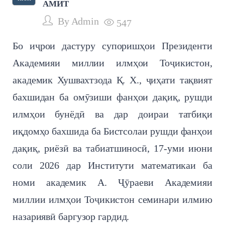
АМИТ
By
Admin
547
Бо иҷрои дастуру супоришҳои Президенти
Академияи миллии илмҳои Тоҷикистон,
академик Хушвахтзода Қ. Х., ҷиҳати тақвият
бахшидан ба омӯзиши фанҳои дақиқ, рушди
илмҳои бунёдӣ ва дар доираи татбиқи
иқдомҳо бахшида ба Бистсолаи рушди фанҳои
дақиқ, риёзӣ ва табиатшиносӣ, 17-уми июни
соли 2026 дар Институти математикаи ба
номи академик А. Ҷӯраеви Академияи
миллии илмҳои Тоҷикистон семинари илмию
назариявӣ баргузор гардид.