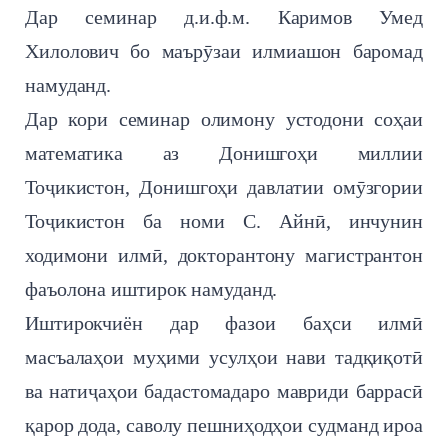
Дар семинар д.и.ф.м. Каримов Умед
Хилолович бо маърӯзаи илмиашон баромад
намуданд.
Дар кори семинар олимону устодони соҳаи
математика аз Донишгоҳи миллии
Тоҷикистон, Донишгоҳи давлатии омӯзгории
Тоҷикистон ба номи С. Айнӣ, инчунин
ходимони илмӣ, докторантону магистрантон
фаъолона иштирок намуданд.
Иштирокчиён дар фазои баҳси илмӣ
масъалаҳои муҳими усулҳои нави тадқиқотӣ
ва натиҷаҳои бадастомадаро мавриди баррасӣ
қарор дода, саволу пешниҳодҳои судманд ироа