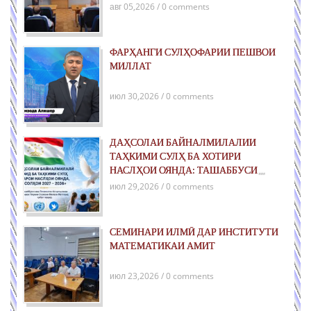
авг 05,2026 / 0 comments
ФАРҲАНГИ СУЛҲОФАРИИ ПЕШВОИ
МИЛЛАТ
июл 30,2026 / 0 comments
ДАҲСОЛАИ БАЙНАЛМИЛАЛИИ
ТАҲКИМИ СУЛҲ БА ХОТИРИ
НАСЛҲОИ ОЯНДА: ТАШАББУСИ
ҶАҲОНИИ ҶУМҲУРИИ ТОҶИКИСТОН
июл 29,2026 / 0 comments
ДАР РОҲИ ТАҲКИМИ СУЛҲИ ПОЙДОР
ВА РУШДИ УСТУВОР
СЕМИНАРИ ИЛМӢ ДАР ИНСТИТУТИ
МАТЕМАТИКАИ АМИТ
июл 23,2026 / 0 comments