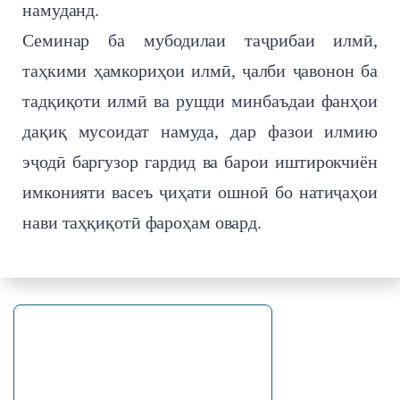
намуданд.
Семинар ба мубодилаи таҷрибаи илмӣ,
таҳкими ҳамкориҳои илмӣ, ҷалби ҷавонон ба
тадқиқоти илмӣ ва рушди минбаъдаи фанҳои
дақиқ мусоидат намуда, дар фазои илмию
эҷодӣ баргузор гардид ва барои иштирокчиён
имконияти васеъ ҷиҳати ошноӣ бо натиҷаҳои
нави таҳқиқотӣ фароҳам овард.