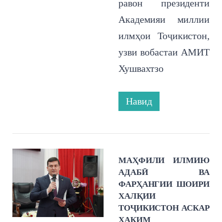
равон президенти
Академияи миллии
илмҳои Тоҷикистон,
узви вобастаи АМИТ
Хушвахтзо
Навид
МАҲФИЛИ ИЛМИЮ
АДАБӢ ВА
ФАРҲАНГИИ ШОИРИ
ХАЛҚИИ
ТОҶИКИСТОН АСКАР
ҲАКИМ