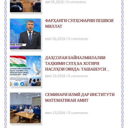
авг 05,2026 / 0 comments
ФАРҲАНГИ СУЛҲОФАРИИ ПЕШВОИ
МИЛЛАТ
июл 30,2026 / 0 comments
ДАҲСОЛАИ БАЙНАЛМИЛАЛИИ
ТАҲКИМИ СУЛҲ БА ХОТИРИ
НАСЛҲОИ ОЯНДА: ТАШАББУСИ
ҶАҲОНИИ ҶУМҲУРИИ ТОҶИКИСТОН
июл 29,2026 / 0 comments
ДАР РОҲИ ТАҲКИМИ СУЛҲИ ПОЙДОР
ВА РУШДИ УСТУВОР
СЕМИНАРИ ИЛМӢ ДАР ИНСТИТУТИ
МАТЕМАТИКАИ АМИТ
июл 23,2026 / 0 comments