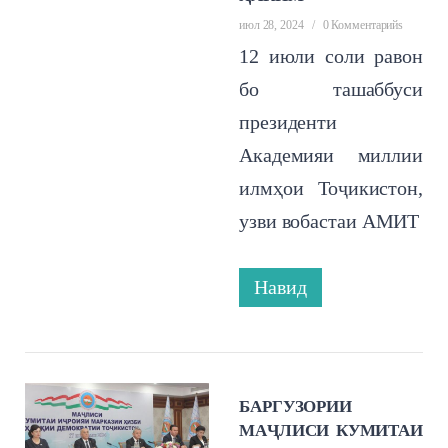
июл 28, 2024
/
0 Комментарийs
12 июли соли равон
бо ташаббуси
президенти
Академияи миллии
илмҳои Тоҷикистон,
узви вобастаи АМИТ
Навид
БАРГУЗОРИИ
МАҶЛИСИ КУМИТАИ