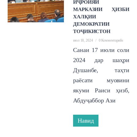
ИҶРОИЯИ
МАРКАЗИИ ҲИЗБИ
ХАЛҚИИ
ДЕМОКРАТИИ
ТОҶИКИСТОН
июл 18, 2024
/
0 Комментарийs
Санаи 17 июли соли
2024 дар шаҳри
Душанбе, таҳти
раёсати муовини
якуми Раиси ҳизб,
Абдуҷаббор Ази
Навид