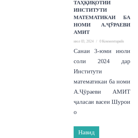
ТАҲҚИҚОТИИ
ИНСТИТУТИ
МАТЕМАТИКАИ БА
НОМИ А.ҶӮРАЕВИ
АМИТ
июл 03, 2024
/
0 Комментарийs
Санаи 3-юми июли
соли 2024 дар
Институти
математикаи ба номи
А.Ҷӯраеви АМИТ
ҷаласаи васеи Шурои
о
Навид