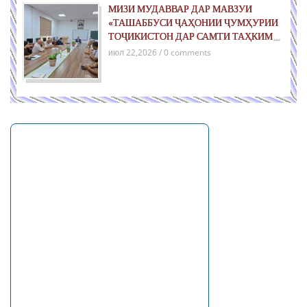
МИЗИ МУДАВВАР ДАР МАВЗУИ
«ТАШАББУСИ ҶАҲОНИИ ҶУМҲУРИИ
ТОҶИКИСТОН ДАР САМТИ ТАҲКИМИ
СУЛҲ БАРОИ НАСЛҲОИ ОЯНДА»
июл 22,2026 / 0 comments