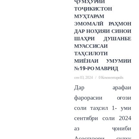
ҶУМҲУРИИ
ТОҶИКИСТОН
МУҲТАРАМ
ЭМОМАЛӢ РАҲМОН
ДАР НОҲИЯИ СИНОИ
ШАҲРИ ДУШАНБЕ
МУАССИСАИ
ТАҲСИЛОТИ
МИЁНАИ УМУМИИ
№19-РО МАВРИД
сен 03, 2024
/
0 Комментарийs
Дар арафаи
фарорасии оғози
соли таҳсил 1- уми
сентябри соли 2024
аз ҷониби
Асосгузори сулҳу