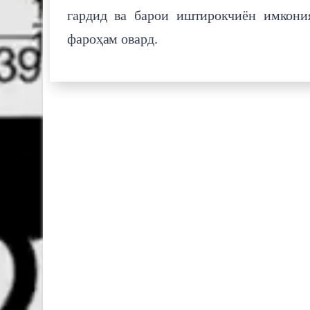
гардид ва барои иштирокчиён имкони
фароҳам овард.