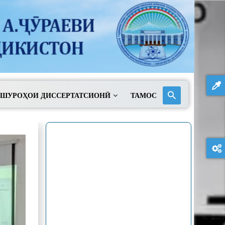
ШУРОҲОИ ДИССЕРТАТСИОНӢ
ТАМОС