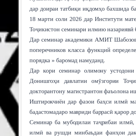
дар доираи татбиқи иқдомҳо бахшида ба
18 марти соли 2026 дар Институти ма
Тоҷикистон семинари илмию назариявӣ б
Дар семинар академики АМИТ Шабозов 
поперечников класса функций определ
порядка » баромад намуданд.
Дар кори семинар олимону устодони
Донишгоҳи давлатии омӯзгории Тоҷ
докторантону магистрантон фаъолона и
Иштирокчиён дар фазои баҳси илмӣ ма
бадастомадаро мавриди баррасӣ қарор д
Семинар ба мубодилаи таҷрибаи илмӣ,
илмӣ ва рушди минбаъдаи фанҳои дақ