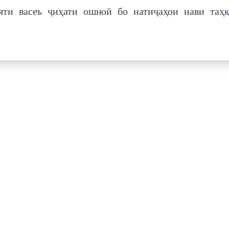
яти васеъ ҷиҳати ошноӣ бо натиҷаҳои нави таҳ