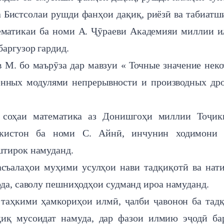
 Бистсолаи рушди фанҳои дақиқ, риёзӣ ва табиатш
тематикаи ба номи А. Ҷӯраеви Академияи миллии 
аргузор гардид.
М. бо маърӯза дар мавзуи « Точные значение нек
енных модулями непрерывности и производных др
 соҳаи математика аз Донишгоҳи миллии Тоҷики
икистон ба номи С. Айнӣ, инчунин ходимони 
штирок намуданд.
съалаҳои муҳими усулҳои нави тадқиқотӣ ва нат
ода, саволу пешниҳодҳои судманд ироа намуданд.
 таҳкими ҳамкориҳои илмӣ, ҷалби ҷавонон ба тад
иқ мусоидат намуда, дар фазои илмию эҷодӣ ба