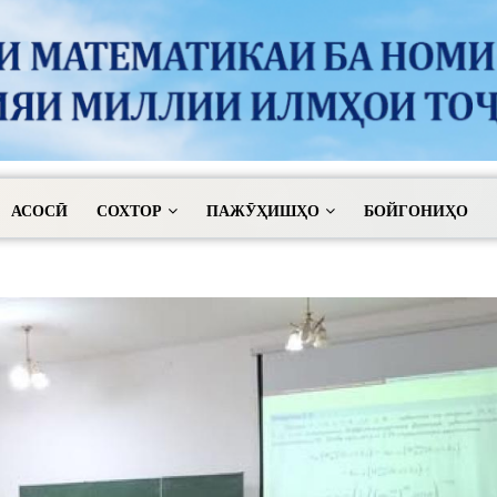
АСОСӢ
СОХТОР
ПАЖӮҲИШҲО
БОЙГОНИҲО