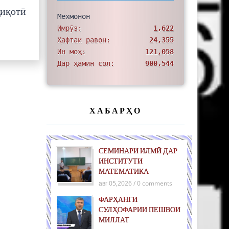
қиқотӣ
Мехмонон
Имрӯз:
1,622
Ҳафтаи равон:
24,355
Ин моҳ:
121,058
Дар ҳамин сол:
900,544
ХАБАРҲО
СЕМИНАРИ ИЛМӢ ДАР
ИНСТИТУТИ
МАТЕМАТИКА
авг 05,2026 / 0 comments
ФАРҲАНГИ
СУЛҲОФАРИИ ПЕШВОИ
МИЛЛАТ