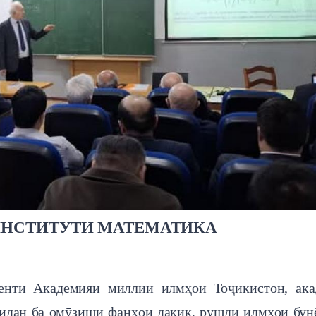
ИНСТИТУТИ МАТЕМАТИКА
енти Академияи миллии илмҳои Тоҷикистон, ака
шидан ба омӯзиши фанҳои дақиқ, рушди илмҳои бун