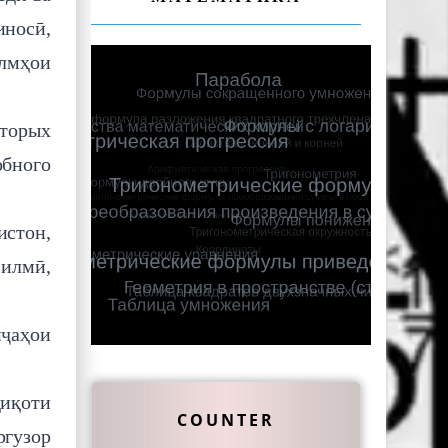
иносӣ,
илмҳои
оторых
обного
стон,
илмӣ,
иҷаҳои
қиқоти
COUNTER
ргузор