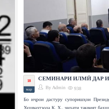
СЕМИНАРИ ИЛМӢ ДАР 
18
By
Admin
938
мар
Бо иҷрои дастуру супоришҳои Презид
Хушвахтзода Қ. Х., ҷиҳати тақвият бах