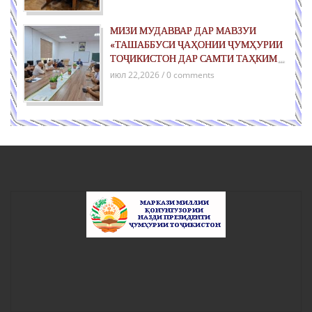
МИЗИ МУДАВВАР ДАР МАВЗУИ
«ТАШАББУСИ ҶАҲОНИИ ҶУМҲУРИИ
ТОҶИКИСТОН ДАР САМТИ ТАҲКИМИ
СУЛҲ БАРОИ НАСЛҲОИ ОЯНДА»
июл 22,2026 / 0 comments