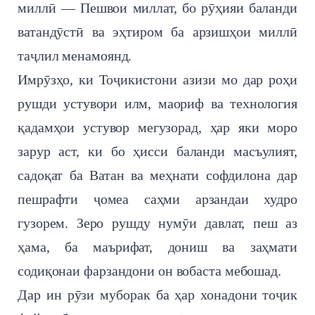
миллӣ — Пешвои миллат, бо рӯҳияи баланди
ватандӯстӣ ва эҳтиром ба арзишҳои миллӣ
таҷлил менамоянд.
Имрӯзҳо, ки Тоҷикистони азизи мо дар роҳи
рушди устувори илм, маориф ва технология
қадамҳои устувор мегузорад, ҳар яки моро
зарур аст, ки бо ҳисси баланди масъулият,
садоқат ба Ватан ва меҳнати софдилона дар
пешрафти ҷомеа саҳми арзандаи худро
гузорем. Зеро рушду нумӯи давлат, пеш аз
ҳама, ба маърифат, дониш ва заҳмати
содиқонаи фарзандони он вобаста мебошад.
Дар ин рӯзи муборак ба ҳар хонадони тоҷик