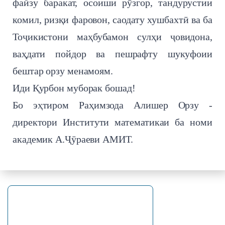
файзу баракат, осоиши рӯзгор, тандурустии
комил, ризқи фаровон, саодату хушбахтӣ ва ба
Тоҷикистони маҳбубамон сулҳи ҷовидона,
ваҳдати пойдор ва пешрафту шукуфоии
бештар орзу менамоям.
Иди Қурбон муборак бошад!
Бо эҳтиром Раҳимзода Алишер Орзу -
директори Институти математикаи ба номи
академик А.Ҷӯраеви АМИТ.