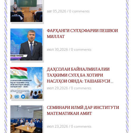
авг 05,2026 / 0 comments
ФАРҲАНГИ СУЛҲОФАРИИ ПЕШВОИ
МИЛЛАТ
июл 30,2026 / 0 comments
ДАҲСОЛАИ БАЙНАЛМИЛАЛИИ
ТАҲКИМИ СУЛҲ БА ХОТИРИ
НАСЛҲОИ ОЯНДА: ТАШАББУСИ
ҶАҲОНИИ ҶУМҲУРИИ ТОҶИКИСТОН
июл 29,2026 / 0 comments
ДАР РОҲИ ТАҲКИМИ СУЛҲИ ПОЙДОР
ВА РУШДИ УСТУВОР
СЕМИНАРИ ИЛМӢ ДАР ИНСТИТУТИ
МАТЕМАТИКАИ АМИТ
июл 23,2026 / 0 comments