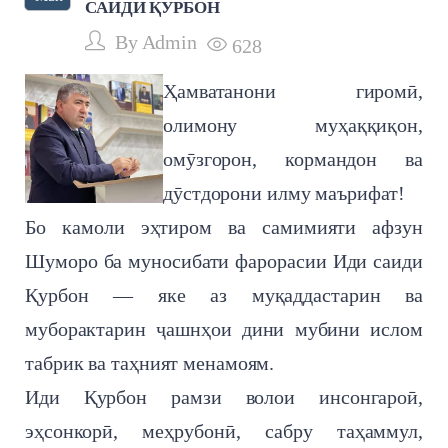
САИДИ ҚУРБОН
By
Admin
628
Ҳамватанони гиромӣ,
олимону муҳаққиқон,
омӯзгорон, кормандон ва
дӯстдорони илму маърифат!
Бо камоли эҳтиром ва самимияти афзун
Шуморо ба муносибати фарорасии Иди саиди
Қурбон — яке аз муқаддастарин ва
муборактарин ҷашнҳои дини мубини ислом
табрик ва таҳният менамоям.
Иди Қурбон рамзи волои инсонгароӣ,
эҳсонкорӣ, меҳрубонӣ, сабру таҳаммул,