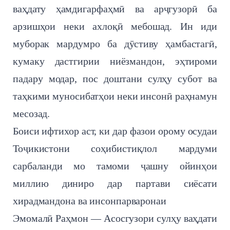
ваҳдату ҳамдигарфаҳмӣ ва арҷгузорӣ ба
арзишҳои неки ахлоқӣ мебошад. Ин иди
муборак мардумро ба дӯстиву ҳамбастагӣ,
кумаку дастгирии ниёзмандон, эҳтироми
падару модар, пос доштани сулҳу субот ва
таҳкими муносибатҳои неки инсонӣ раҳнамун
месозад.
Боиси ифтихор аст, ки дар фазои орому осудаи
Тоҷикистони соҳибистиқлол мардуми
сарбаланди мо тамоми ҷашну ойинҳои
миллию диниро дар партави сиёсати
хирадмандона ва инсонпарваронаи
Эмомалӣ Раҳмон — Асосгузори сулҳу ваҳдати