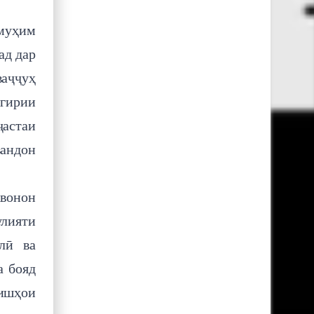
 муҳим
ад дар
ваҷҷуҳ
нгирии
ҷастаи
вандон
авонон
улияти
лӣ ва
а бояд
зишҳои