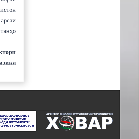
кистон
арсаи
танҳо
октори
изика