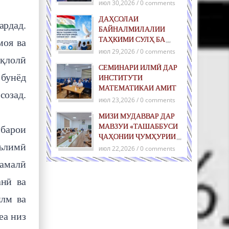
июл 30,2026 / 0 comments
ДАҲСОЛАИ
ардад.
БАЙНАЛМИЛАЛИИ
ТАҲКИМИ СУЛҲ БА
моя ва
ХОТИРИ НАСЛҲОИ
июл 29,2026 / 0 comments
иқлолӣ
ОЯНДА: ТАШАББУСИ
СЕМИНАРИ ИЛМӢ ДАР
ҶАҲОНИИ ҶУМҲУРИИ
 бунёд
ИНСТИТУТИ
ТОҶИКИСТОН ДАР
МАТЕМАТИКАИ АМИТ
РОҲИ ТАҲКИМИ СУЛҲИ
созад.
июл 23,2026 / 0 comments
ПОЙДОР ВА РУШДИ
УСТУВОР
МИЗИ МУДАВВАР ДАР
МАВЗУИ «ТАШАББУСИ
 барои
ҶАҲОНИИ ҶУМҲУРИИ
аълимӣ
ТОҶИКИСТОН ДАР
июл 22,2026 / 0 comments
САМТИ ТАҲКИМИ СУЛҲ
амалӣ
БАРОИ НАСЛҲОИ
ОЯНДА»
анӣ ва
илм ва
еа низ