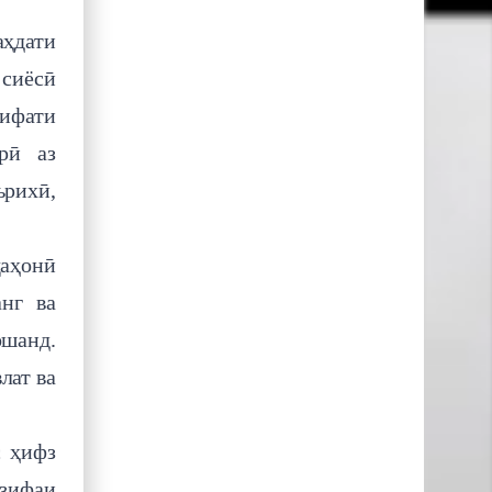
аҳдати
 сиёсӣ
рифати
рӣ аз
ърихӣ,
ҷаҳонӣ
анг ва
ошанд.
лат ва
с ҳифз
азифаи