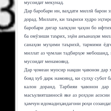
мусоидат мекунад.
Дар баробари ин, ваҳдати миллӣ барои 
дорад. Миллате, ки таърихи худро эҳтир
баробари дигар халқҳои ҷаҳон бо ифтих
ба омӯзиши таърих, эҳёи анъанаҳои мил
санаҳои муҳими таърихӣ, тармими ёдг
миллат аз ҷумлаи тадбирҳое мебошанд,
мусоидат менамоянд.
Дар ҷомеаи муосир нақши ҷавонон дар ҳ
бояд хуб дарк намоянд, ки сулҳу субот 
калон доранд. Тарбияи ҷавонон дар
масъулиятшиносӣ яке аз роҳҳои асосии
ҳамчун идомадиҳандагони роҳи созандаг