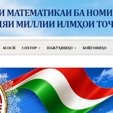
АСОСӢ
СОХТОР
ПАЖӮҲИШҲО
БОЙГОНИҲО