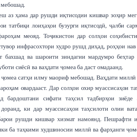
 мебошад.
ш аз ҳама дар рушди иқтисодии кишвар зоҳир мег
ои татбиқи лоиҳаҳои бузурги иқтисодӣ, ҷалби сар
ароҳам меояд. Тоҷикистон дар солҳои соҳибист
стувор инфрасохтори худро рушд диҳад, роҳҳои нав
ят бахшад ва шароити зиндагии мардумро беҳтар 
боти сиёсӣ ва ваҳдати ҷомеа ба даст омадаанд.
ҷомеа сатҳи илму маориф мебошад. Ваҳдати миллӣ
ароҳам овардааст. Дар солҳои охир муассисаҳои т
нд бардоштани сифати таҳсил тадбирҳои зиёде 
 доранд, ки дар муассисаҳои таҳсилоти олии ват
барои рушди кишвар хизмат намоянд. Пешрафти 
лки ба таҳкими худшиносии миллӣ ва фарҳанги ҷом