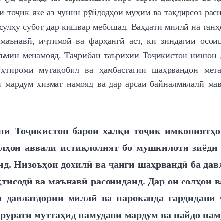
и тоҷик яке аз чунин рӯйдодҳои муҳим ва тақдирсоз рас
 сулҳу субот дар кишвар мебошад. Ваҳдати миллӣ на танҳ
маънавӣ, иҷтимоӣ ва фарҳангӣ аст, ки зиндагии осои
аъмин менамояд. Таҷрибаи таърихии Тоҷикистон нишон 
эҳтироми мутақобил ва ҳамбастагии шаҳрвандон мет
и мардум хизмат намояд ва дар арсаи байналмилалӣ ма
ни Тоҷикистон барои халқи тоҷик имкониятҳо
олҳои аввали истиқлолият бо мушкилоти зиёди 
нд. Низоъҳои дохилӣ ва ҷанги шаҳрвандӣ ба дав
қтисодӣ ва маънавӣ расониданд. Дар он солҳои 
и давлатдории миллӣ ва пароканда гардидани 
арурати муттаҳид намудани мардум ва пайдо на