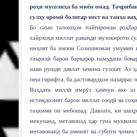
роҳи мусолиҳа ба миён омад. Таҷриба
сулҳу оромӣ болотар нест ва танҳо ва
Бо саъю талошҳои пайгиронаи роҳбар
хайрхоҳи миллат раванди музокироти сул
ниҳоят ба имзои Созишномаи умумии и
таърихӣ барои барқарор намудани бова
нави рушди давлат замина гузошт. Аз ҳ
пеш гирифта, ба дастовардҳои назаррас н
Ваҳдати миллӣ имрӯз ҳамчун яке аз
истиқлолият барои миллат озодӣ ва соҳ
таҳкими он мебошад. Давлате, ки шаҳ
мекунанд, метавонад ҳар гуна мушкило
метавонанд ба амният ва суботи ҷомеа 