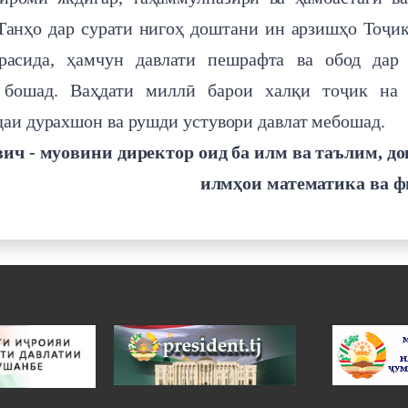
Танҳо дар сурати нигоҳ доштани ин арзишҳо Тоҷи
расида, ҳамчун давлати пешрафта ва обод дар 
 бошад. Ваҳдати миллӣ барои халқи тоҷик на 
даи дурахшон ва рушди устувори давлат мебошад.
ч - муовини директор оид ба илм ва таълим, д
илмҳои математика ва ф