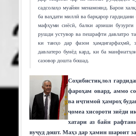
садсолаҳо муайян менамоянд. Барои халқ
ба ваҳдати миллӣ ва барқарор гардидани
мафҳуми сиёсӣ, балки арзиши бузурги 
рушди устувор ва пешрафти давлатро т
ки танҳо дар фазои ҳамдигарфаҳмӣ, 
давлатеро бунёд кард, ки ба манфиатҳо
сазовор дошта бошад.
Соҳибистиқлол гардида
фароҳам овард, аммо с
ва иҷтимоӣ ҳамроҳ буда
ҷомеа хисороти зиёди и
хатари аз байн рафтан
вуҷуд дошт. Маҳз дар ҳамин шароит з