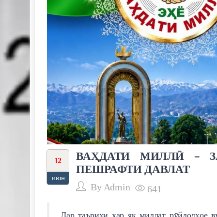
ВАҲДАТИ МИЛЛӢ – 
12
ПЕШРАФТИ ДАВЛАТ
июн
By
Admin
641
Дар таърихи ҳар як миллат рӯйдодҳое в