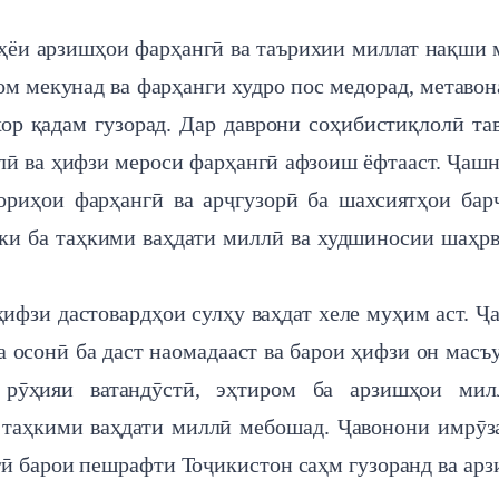
эҳёи арзишҳои фарҳангӣ ва таърихии миллат нақши
ом мекунад ва фарҳанги худро пос медорад, метавон
ор қадам гузорад. Дар даврони соҳибистиқлолӣ та
лӣ ва ҳифзи мероси фарҳангӣ афзоиш ёфтааст. Ҷаш
ориҳои фарҳангӣ ва арҷгузорӣ ба шахсиятҳои бар
 ки ба таҳкими ваҳдати миллӣ ва худшиносии шаҳр
ифзи дастовардҳои сулҳу ваҳдат хеле муҳим аст. Ҷ
ба осонӣ ба даст наомадааст ва барои ҳифзи он масъ
 рӯҳияи ватандӯстӣ, эҳтиром ба арзишҳои мил
 таҳкими ваҳдати миллӣ мебошад. Ҷавонони имрӯз
ӣ барои пешрафти Тоҷикистон саҳм гузоранд ва ар