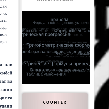
идан
о як
шта,
дод,
авон
вқеи
и нав
сиёсӣ
лат ва
вазнин
ҷомеа
COUNTER
мудани