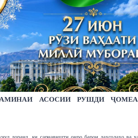
ЗАМИНАИ АСОСИИ РУШДИ ҶОМЕА
уҷуд доранд, ки сарнавишти онро барои даҳсолаҳо ва ҳ