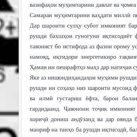
вазифаҳои муҳимтарини давлат ва ҷомеа
Самараи муҳимтарини ваҳдати миллӣ пе
Дар шароити сулҳу субот имконият бар
рушди бахшҳои гуногуни иқтисодиёт ф
тавонист бо истифода аз фазои орому у
намояд, иқтидори энергетикиро тақви
Ҳамаи ин пешрафтҳо маҳз дар натиҷаи су
Яке аз нишондиҳандаҳои муҳими рушди 
рушди ин соҳаҳо низ шароити мусоид ф
ва илмӣ густариш ёфта, барои бала
гардидаанд. Ҷавонони тоҷик имконият
хориҷӣ дониш андӯзанд ва дар оянда 
маориф на танҳо ба рушди иқтисодӣ, ба