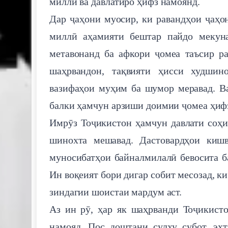
миллӣ ва давлатиро ҳифз намоянд.
Дар ҷаҳони муосир, ки равандҳои ҷаҳо
миллӣ аҳамияти бештар пайдо мекуна
метавонанд ба афкори ҷомеа таъсир р
шаҳрвандон, тақвияти ҳисси худшин
вазифаҳои муҳим ба шумор меравад. Ва
балки ҳамчун арзиши доимии ҷомеа ҳифз
Имрӯз Тоҷикистон ҳамчун давлати соҳи
шинохта мешавад. Дастовардҳои кишв
муносибатҳои байналмилалӣ бевосита ба
Ин воқеият бори дигар собит месозад, к
зиндагии шоистаи мардум аст.
Аз ин рӯ, ҳар як шаҳрванди Тоҷикист
намояд. Пос доштани сулҳу субот, эҳ