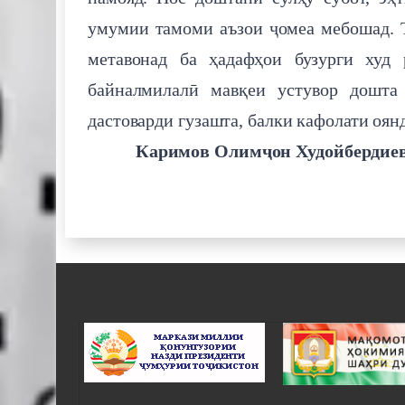
умумии тамоми аъзои ҷомеа мебошад. 
метавонад ба ҳадафҳои бузурги худ 
байналмилалӣ мавқеи устувор дошта
дастоварди гузашта, балки кафолати оян
Каримов Олимҷон Худойбердиеви