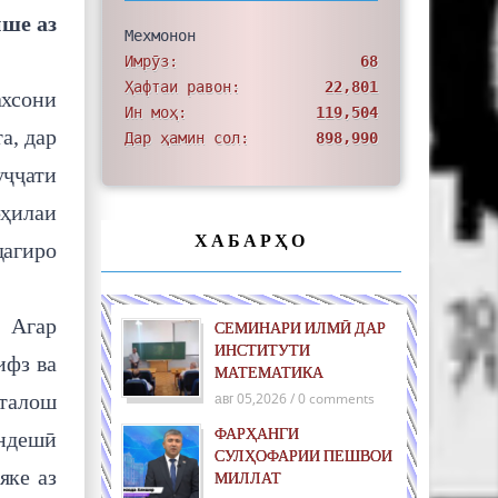
ише аз
Мехмонон
Имрӯз:
68
Ҳафтаи равон:
22,801
ахсони
Ин моҳ:
119,504
а, дар
Дар ҳамин сол:
898,990
уҷҷати
рҳилаи
ХАБАРҲО
дагиро
 Агар
СЕМИНАРИ ИЛМӢ ДАР
ИНСТИТУТИ
ифз ва
МАТЕМАТИКА
 талош
авг 05,2026 / 0 comments
ФАРҲАНГИ
андешӣ
СУЛҲОФАРИИ ПЕШВОИ
яке аз
МИЛЛАТ