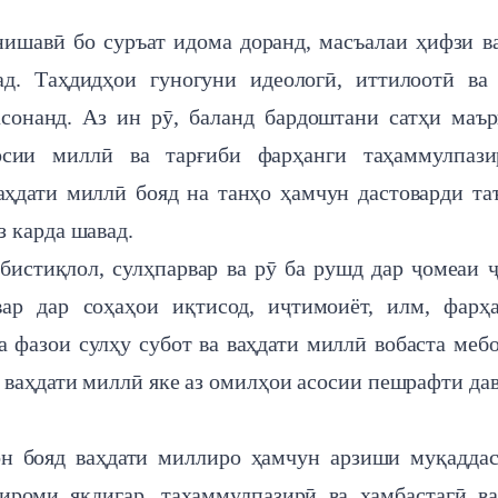
нишавӣ бо суръат идома доранд, масъалаи ҳифзи в
д. Таҳдидҳои гуногуни идеологӣ, иттилоотӣ ва
асонанд. Аз ин рӯ, баланд бардоштани сатҳи маъ
осии миллӣ ва тарғиби фарҳанги таҳаммулпази
ҳдати миллӣ бояд на танҳо ҳамчун дастоварди та
 карда шавад.
бистиқлол, сулҳпарвар ва рӯ ба рушд дар ҷомеаи 
ар дар соҳаҳои иқтисод, иҷтимоиёт, илм, фарҳ
 фазои сулҳу субот ва ваҳдати миллӣ вобаста меб
и ваҳдати миллӣ яке аз омилҳои асосии пешрафти дав
он бояд ваҳдати миллиро ҳамчун арзиши муқадда
тироми якдигар, таҳаммулпазирӣ ва ҳамбастагӣ в