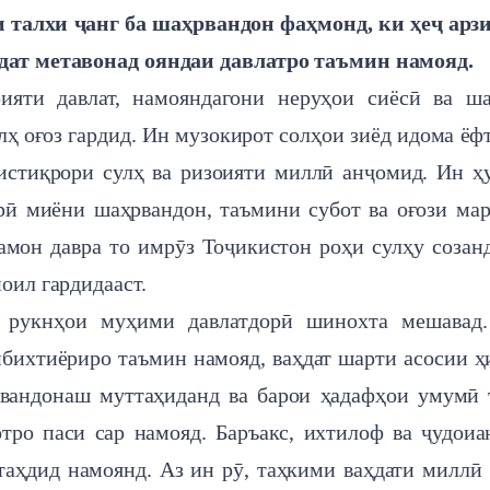
и талхи ҷанг ба шаҳрвандон фаҳмонд, ки ҳеҷ арз
ҳдат метавонад ояндаи давлатро таъмин намояд.
ияти давлат, намояндагони неруҳои сиёсӣ ва ш
ҳ оғоз гардид. Ин музокирот солҳои зиёд идома ёфт
стиқрори сулҳ ва ризоияти миллӣ анҷомид. Ин ҳ
рӣ миёни шаҳрвандон, таъмини субот ва оғози ма
амон давра то имрӯз Тоҷикистон роҳи сулҳу созан
оил гардидааст.
 рукнҳои муҳими давлатдорӣ шинохта мешавад.
ибихтиёриро таъмин намояд, ваҳдат шарти асосии ҳ
рвандонаш муттаҳиданд ва барои ҳадафҳои умумӣ
тро паси сар намояд. Баръакс, ихтилоф ва ҷудои
таҳдид намоянд. Аз ин рӯ, таҳкими ваҳдати миллӣ 