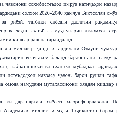
ва ҷавонони соҳибистеъдод имрӯз натиҷаҳои назар
 гардидани солҳои 2020–2040 ҳамчун Бистсолаи омӯ
ва риёзӣ, татбиқи сиёсати давлатии рақамику
сир ва зеҳни сунъӣ аз муҳимтарин иқдомҳои стр
лмии кишвар равона гардидаанд.
ешвои миллат роҳандозӣ гардидани Озмуни ҷумҳу
уҳимтарин воситаҳои баланд бардоштани шавқу р
ёзӣ, табиатшиносӣ ва техникӣ мубаддал гардидаа
рии истеъдодҳои наврасу ҷавон, барои рушди таф
ва омода намудани мутахассисони ояндаи кишвар
д, ки дар партави сиёсати маорифпарваронаи П
ти Академияи миллии илмҳои Тоҷикистон барои 