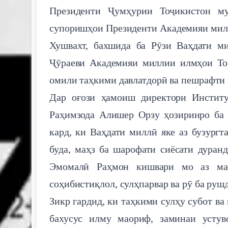
Президенти Ҷумҳурии Тоҷикистон му
супоришҳои Президенти Академияи мил
Хушвахт, бахшида ба Рӯзи Ваҳдати м
Ҷӯраеви Академияи миллии илмҳои Тоҷ
омили таҳкими давлатдорӣ ва пешрафти 
Дар оғози ҳамоиш директори Инстит
Раҳимзода Алишер Орзу ҳозиринро ба 
кард, ки Ваҳдати миллӣ яке аз бузург
буда, маҳз ба шарофати сиёсати дуран
Эмомалӣ Раҳмон кишвари мо аз мар
соҳибистиқлол, сулҳпарвар ва рӯ ба рушд
Зикр гардид, ки таҳкими сулҳу субот в
бахусус илму маориф, заминаи устуво