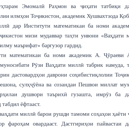
ҳтарам Эмомалӣ Раҳмон ва ҷиҳати татбиқи да
лии илмҳои Тоҷикистон, академик Хушвахтзода Қо
иллӣ дар Институти математикаи ба номи акаде
икистон мизи мудаввар таҳти унвони «Ваҳдати 
илму маърифат» баргузор гардид.
ути математикаи ба номи академик А. Ҷӯраеви
муносибати Рӯзи Ваҳдати миллӣ табрик намуда, 
тарин дастовардҳои даврони соҳибистиқлолии Тоҷи
дешона, сулҳҷӯёна ва созандаи Пешвои миллат му
ҳилаи душвори таърихӣ гузашта, имрӯз ба да
 табдил ёфтааст.
а ваҳдати миллӣ барои рушди тамоми соҳаҳои ҳаёти 
р фароҳам овардааст. Дастгириҳои пайвастаи д