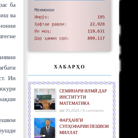
рас ба
Мехмонон
зиш ва
Имрӯз:
195
Ҳафтаи равон:
22,928
нонии
Ин моҳ:
119,631
атегие
Дар ҳамин сол:
899,117
риявии
ХАБАРҲО
ағбати
ст. Ин
аккури
СЕМИНАРИ ИЛМӢ ДАР
ИНСТИТУТИ
 нақши
МАТЕМАТИКА
авг 05,2026 / 0 comments
ешвои
ФАРҲАНГИ
СУЛҲОФАРИИ ПЕШВОИ
рушди
МИЛЛАТ