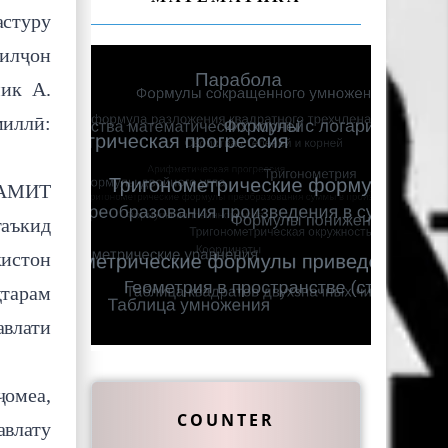
стуру
билҷон
мик А.
миллӣ:
 АМИТ
таъкид
кистон
ҳтарам
влати
ҷомеа,
COUNTER
авлату