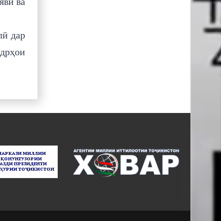
явӣ ва
лӣ дар
дрҳои