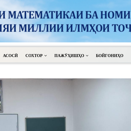
АСОСӢ
СОХТОР
ПАЖӮҲИШҲО
БОЙГОНИҲО