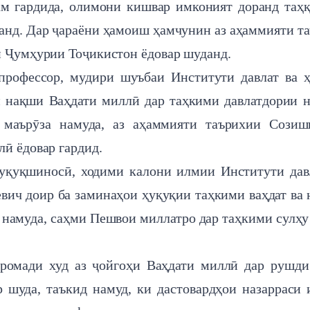
м гардида, олимони кишвар имконият доранд таҳ
ҳанд. Дар ҷараёни ҳамоиш ҳамчунин аз аҳаммияти т
и Ҷумҳурии Тоҷикистон ёдовар шуданд.
профессор, мудири шуъбаи Институти давлат ва 
нақши Ваҳдати миллӣ дар таҳкими давлатдории 
 маърӯза намуда, аз аҳаммияти таърихии Созиш
ӣ ёдовар гардид.
қуқшиносӣ, ходими калони илмии Институти дав
ич доир ба заминаҳои ҳуқуқии таҳкими ваҳдат ва
 намуда, саҳми Пешвои миллатро дар таҳкими сулҳу
ромади худ аз ҷойгоҳи Ваҳдати миллӣ дар рушд
р шуда, таъкид намуд, ки дастовардҳои назарраси