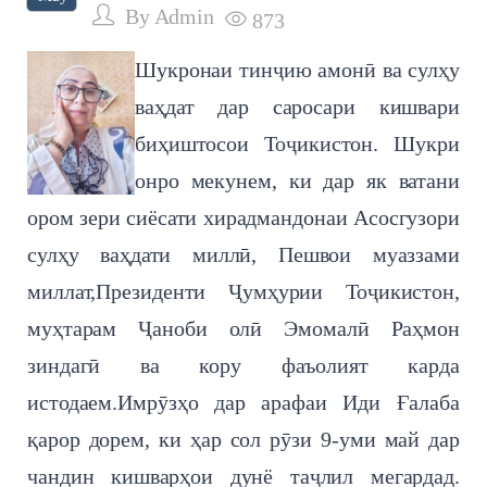
By
Admin
873
Шукронаи тинҷию амонӣ ва сулҳу
ваҳдат дар саросари кишвари
биҳиштосои Тоҷикистон. Шукри
онро мекунем, ки дар як ватани
ором зери сиёсати хирадмандонаи Асосгузори
сулҳу ваҳдати миллӣ, Пешвои муаззами
миллат,Президенти Ҷумҳурии Тоҷикистон,
муҳтарам Ҷаноби олӣ Эмомалӣ Раҳмон
зиндагӣ ва кору фаъолият карда
истодаем.Имрӯзҳо дар арафаи Иди Ғалаба
қарор дорем, ки ҳар сол рӯзи 9-уми май дар
чандин кишварҳои дунё таҷлил мегардад.