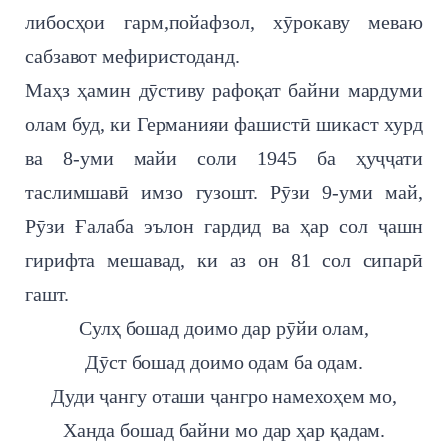
либосҳои гарм,пойафзол, хӯрокаву меваю
сабзавот мефиристоданд.
Маҳз ҳамин дӯстиву рафоқат байни мардуми
олам буд, ки Германияи фашистӣ шикаст хурд
ва 8-уми майи соли 1945 ба ҳуҷҷати
таслимшавӣ имзо гузошт. Рӯзи 9-уми май,
Рӯзи Ғалаба эълон гардид ва ҳар сол ҷашн
гирифта мешавад, ки аз он 81 сол сипарӣ
гашт.
Сулҳ бошад доимо дар рӯйи олам,
Дӯст бошад доимо одам ба одам.
Дуди ҷангу оташи ҷангро намехоҳем мо,
Ханда бошад байни мо дар ҳар қадам.