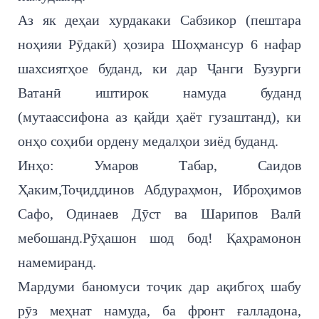
Аз як деҳаи хурдакаки Сабзикор (пештара
ноҳияи Рӯдакӣ) ҳозира Шоҳмансур 6 нафар
шахсиятҳое буданд, ки дар Ҷанги Бузурги
Ватанӣ иштирок намуда буданд
(мутаассифона аз қайди ҳаёт гузаштанд), ки
онҳо соҳиби ордену медалҳои зиёд буданд.
Инҳо: Умаров Табар, Саидов
Ҳаким,Тоҷиддинов Абдураҳмон, Иброҳимов
Сафо, Одинаев Дӯст ва Шарипов Валӣ
мебошанд.Рӯҳашон шод бод! Қаҳрамонон
намемиранд.
Мардуми баномуси тоҷик дар ақибгоҳ шабу
рӯз меҳнат намуда, ба фронт ғалладона,