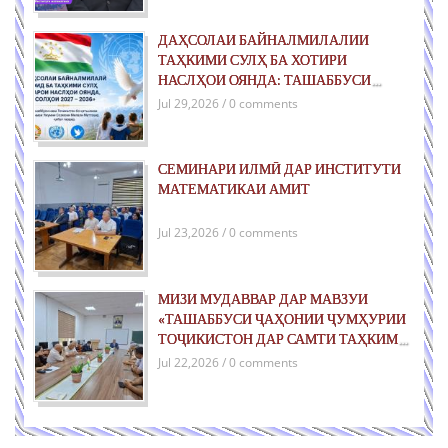
ДАҲСОЛАИ БАЙНАЛМИЛАЛИИ
ТАҲКИМИ СУЛҲ БА ХОТИРИ
НАСЛҲОИ ОЯНДА: ТАШАББУСИ
ҶАҲОНИИ ҶУМҲУРИИ ТОҶИКИСТОН
Jul 29,2026 / 0 comments
ДАР РОҲИ ТАҲКИМИ СУЛҲИ ПОЙДОР
ВА РУШДИ УСТУВОР
СЕМИНАРИ ИЛМӢ ДАР ИНСТИТУТИ
МАТЕМАТИКАИ АМИТ
Jul 23,2026 / 0 comments
МИЗИ МУДАВВАР ДАР МАВЗУИ
«ТАШАББУСИ ҶАҲОНИИ ҶУМҲУРИИ
ТОҶИКИСТОН ДАР САМТИ ТАҲКИМИ
СУЛҲ БАРОИ НАСЛҲОИ ОЯНДА»
Jul 22,2026 / 0 comments