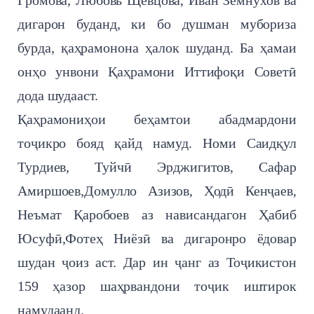
Громова, Любовь Щевцова, Иван Земнухов ва
дигарон буданд, ки бо душман мубориза
бурда, қаҳрамонона ҳалок шуданд. Ба ҳамаи
онҳо унвони Қаҳрамони Иттифоқи Советӣ
дода шудааст.
Қаҳрамониҳои беҳамтои абадмардони
тоҷикро бояд қайд намуд. Номи Саидқул
Турдиев, Туйчӣ Эрджигитов, Сафар
Амиршоев,Домулло Азизов, Ҳодӣ Кенҷаев,
Неъмат Қаробоев аз нависандагон Ҳабиб
Юсуфӣ,Фотеҳ Ниёзӣ ва дигаронро ёдовар
шудан ҷоиз аст. Дар ин ҷанг аз Тоҷикистон
159 ҳазор шаҳрвандони тоҷик иштирок
намудаанд.