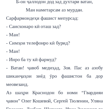
Б-он ҷаллодон дод зад духтари ватан,
Ман наметарсам аз мурдан.
Сарфармондеҳи фашист мепурсад:
- Саисхонаро кӣ оташ зад?
- Ман!
- Симҳои телефонро кӣ бурид?
- Ман!
- Инро ба ту кӣ фармуд?
- Ватан! ҷавоб медиҳад, Зоя. Пас аз азобу
шиканҷаҳои зиёд ӯро фашистон ба дор
меовезанд.
Аз шаҳри Краснодон бо номи “Гвардияи
ҷавон” Олег Кошевой, Сергей Тюленин, Уляна