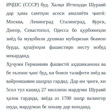
ИҶШС (СССР) буд. Халқи Иттиҳоди Шуравӣ
дар ҳама самтҳои асоси амалиёти ҷангӣ:
Москва, Ленинград Сталинград, Курск,
Днепр, Севастопол, Одесса бо қурбониҳои
зиёд ба муқобили душман муборизаи беамон
бурда, қушӯнҳои фашистиро несту нобуд
мекарданд.
Ҳуҷуми Германияи фашистӣ аҳдшиканона ва
бе эълони ҷанг буд, ки боиси талафоти зиёд ва
вайроншавии шаҳрҳо гардид. Дар ин ҷанге, ки
5сол тул кашид 27 миллион мардуми Шуравӣ
ҳалок гардида, зиёда аз 1700 шаҳр валангор
шуда, мардумон бе хонаву дар монданд.