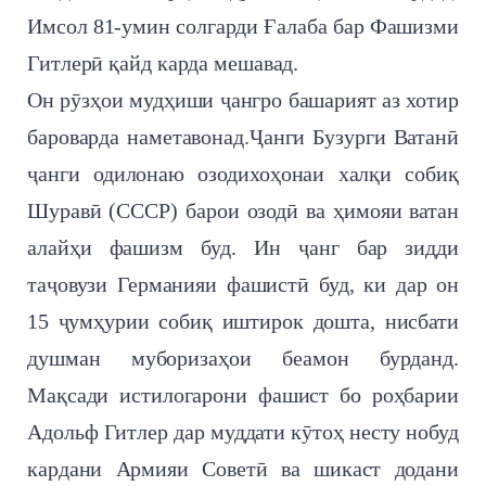
Имсол 81-умин солгарди Ғалаба бар Фашизми
Гитлерӣ қайд карда мешавад.
Он рӯзҳои мудҳиши ҷангро башарият аз хотир
бароварда наметавонад.Ҷанги Бузурги Ватанӣ
ҷанги одилонаю озодихоҳонаи халқи собиқ
Шуравӣ (СССР) барои озодӣ ва ҳимояи ватан
алайҳи фашизм буд. Ин ҷанг бар зидди
таҷовузи Германияи фашистӣ буд, ки дар он
15 ҷумҳурии собиқ иштирок дошта, нисбати
душман муборизаҳои беамон бурданд.
Мақсади истилогарони фашист бо роҳбарии
Адольф Гитлер дар муддати кӯтоҳ несту нобуд
кардани Армияи Советӣ ва шикаст додани