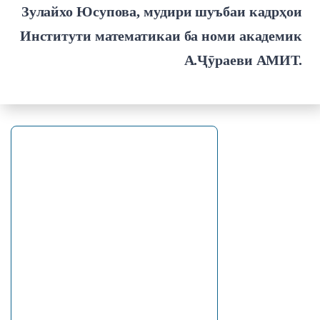
Зулайхо Юсупова, мудири шуъбаи кадрҳои
Институти математикаи ба номи академик
А.Ҷӯраеви АМИТ.