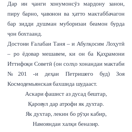
Дар ин ҷанги хонумонсӯз мардону занон,
пиру барно, ҷавонон ва ҳатто мактаббачагон
бар зидди душман муборизаи беамон бурда
ҷон бохтаанд.
Достони Ғалабаи Таня – и Абулқосим Лоҳутӣ
– ро ёдовар мешавем, ки он ба Қаҳрамони
Иттифоқи Советӣ (он солҳо хонандаи мактаби
№201 -и деҳаи Петришего буд) Зоя
Космодемьянская бахшида шудааст.
Аскари фашист аз дусад бештар,
Қаровул дар атрофи як духтар.
Як духтар, лекин бо рӯҳи кабир,
Намояндаи халқи беназир.