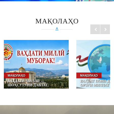
МАҚОЛАҲО
МАҚОЛАҲО
МАҚОЛАҲО
ВАҲДАТ ПОЯИ ДАВЛАТ, СУЛҲ
ВАҲДАТИ МИЛЛӢ 
ОРЗУИ МИЛЛАТ АСТ!
СУЛҲУ СУБОТ ВА
ВАТАН