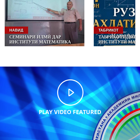
ТАБРИКОТ
НАВОРҲОИ ВИДЕОӢ
ТАБРИКОТИ ДИРЕКТОРИ
ПАЁМИ ШОДБОШ
ИНСТИТУТИ МАТЕМАТИКАИ
ПРЕЗИДЕНТИ ҶУ
БА НОМИ АКАДЕМИК А.
ТОҶИКИСТОН, П
ҶӮРАЕВИ АМИТ БА
МИЛЛАТ МУҲТАР
МУНОСИБАТИ РӮЗИ ВАҲДАТИ
ЭМОМАЛӢ РАҲМО
МИЛЛӢ
МУНОСИБАТИ ҚА
ҚАТЪНОМАИ СОЗ
МИЛАЛИ МУТТАҲ
УНВОНИ «ДАҲСО
БАЙНАЛМИЛАЛӢ 
ТАҲКИМИ СУЛҲ Б
НАСЛҲОИ ОЯНДА,
2027 – 2036» ВА 
МИ
PLAY VIDEO FEATURED