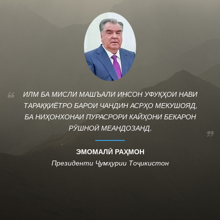
ИЛМ БА МИСЛИ МАШЪАЛИ ИНСОН УФУҚҲОИ НАВИ
ТАРАҚҚИЁТРО БАРОИ ЧАНДИН АСРҲО МЕКУШОЯД,
БА НИҲОНХОНАИ ПУРАСРОРИ КАЙҲОНИ БЕКАРОН
РӮШНОӢ МЕАНДОЗАНД.
ЭМОМАЛӢ РАҲМОН
Президенти Ҷумҳурии Тоҷикистон