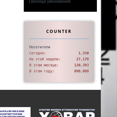
COUNTER
Посетители
Сегодня:
1,350
На этой неделе:
27,178
В этом месяце:
120,393
В этом году:
898,988