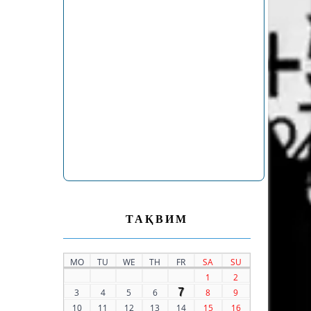
ТАҚВИМ
MO
TU
WE
TH
FR
SA
SU
1
2
7
3
4
5
6
8
9
10
11
12
13
14
15
16