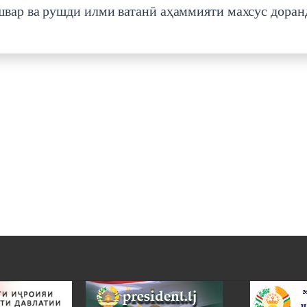
швар ва рушди илми ватанӣ аҳаммияти махсус доран