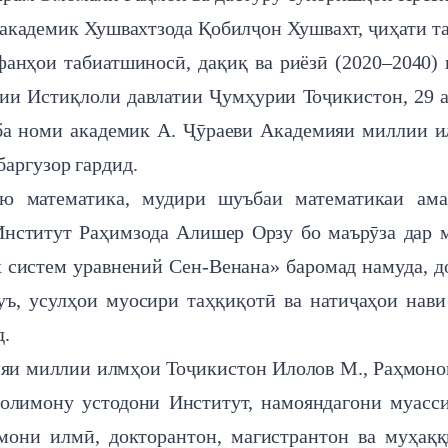
академик Хушвахтзода Қобилҷон Хушвахт, ҷиҳати т
анҳои табиатшиносӣ, дақиқ ва риёзӣ (2020–2040) 
гии Истиқлоли давлатии Ҷумҳурии Тоҷикистон, 29 
 ба номи академик А. Ҷӯраеви Академияи миллии 
аргузор гардид.
ю математика, мудири шуъбаи математикаи ама
Институт Раҳимзода Алишер Орзу бо маърӯза дар 
систем уравнений Сен-Венана» баромад намуда, д
уъ, усулҳои муосири таҳқиқотӣ ва натиҷаҳои нав
д.
яи миллии илмҳои Тоҷикистон Илолов М., Раҳмонов
,олимону устодони Институт, намояндагони муасс
мони илмӣ, докторантон, магистрантон ва муҳақ