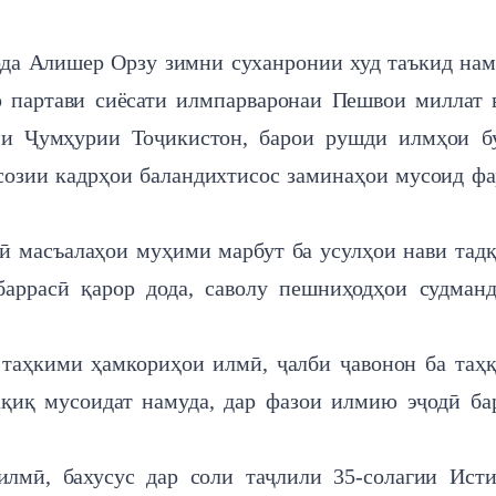
да Алишер Орзу зимни суханронии худ таъкид нам
р партави сиёсати илмпарваронаи Пешвои миллат 
ии Ҷумҳурии Тоҷикистон, барои рушди илмҳои б
асозии кадрҳои баландихтисос заминаҳои мусоид ф
ӣ масъалаҳои муҳими марбут ба усулҳои нави тад
баррасӣ қарор дода, саволу пешниҳодҳои судман
 таҳкими ҳамкориҳои илмӣ, ҷалби ҷавонон ба таҳ
қиқ мусоидат намуда, дар фазои илмию эҷодӣ ба
лмӣ, бахусус дар соли таҷлили 35-солагии Ист