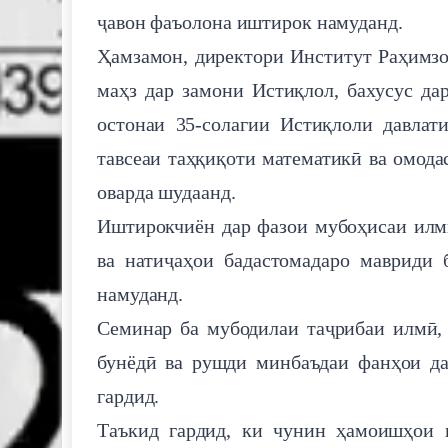
ҷавон фаъолона иштирок намуданд.
Ҳамзамон, директори Институт Раҳимзо
маҳз дар замони Истиқлол, бахусус да
остонаи 35-солагии Истиқлоли давлат
тавсеаи таҳқиқоти математикӣ ва омод
оварда шудаанд.
Иштирокчиён дар фазои мубоҳисаи илм
ва натиҷаҳои бадастомадаро мавриди 
намуданд.
Семинар ба мубодилаи таҷрибаи илмӣ,
бунёдӣ ва рушди минбаъдаи фанҳои да
гардид.
Таъкид гардид, ки чунин ҳамоишҳои и