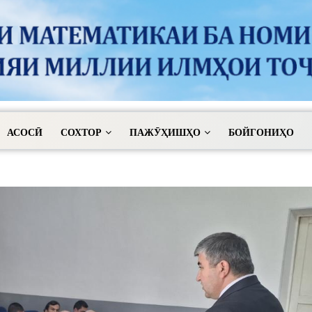
АСОСӢ
СОХТОР
ПАЖӮҲИШҲО
БОЙГОНИҲО