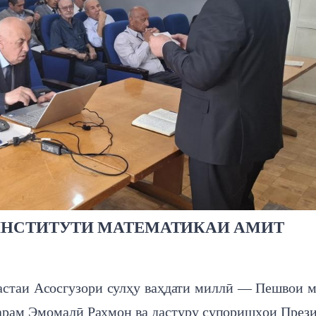
ИНСТИТУТИ МАТЕМАТИКАИ АМИТ
астаи Асосгузори сулҳу ваҳдати миллӣ — Пешвои м
арам Эмомалӣ Раҳмон ва дастуру супоришҳои През