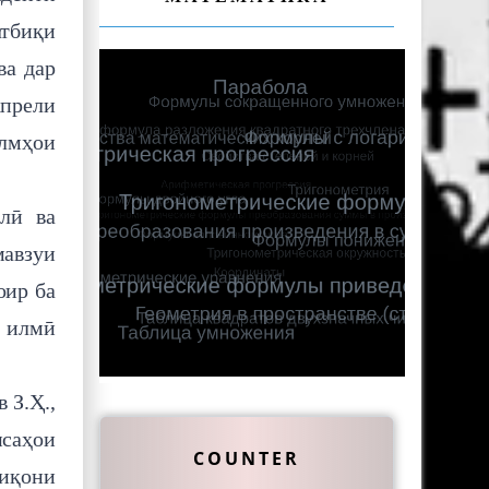
атбиқи
ва дар
апрели
илмҳои
лӣ ва
мавзуи
оир ба
и илмӣ
 З.Ҳ.,
исаҳои
COUNTER
қиқони