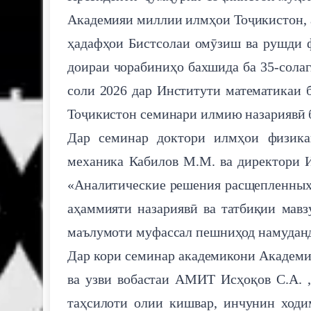
Академияи миллии илмҳои Тоҷикистон, 
ҳадафҳои Бистсолаи омӯзиш ва рушди ф
доираи чорабиниҳо бахшида ба 35-сола
соли 2026 дар Институти математикаи
Тоҷикистон семинари илмию назариявӣ б
Дар семинар доктори илмҳои физика
механика Кабилов М.М. ва директори 
«Аналитические решения расщепленных 
аҳаммияти назариявӣ ва татбиқии мавз
маълумоти муфассал пешниҳод намудан
Дар кори семинар академикони Академи
ва узви вобастаи АМИТ Исҳоқов С.А. 
таҳсилоти олии кишвар, инчунин ходи