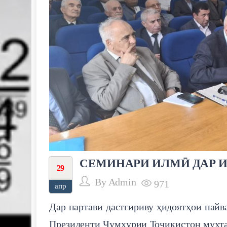
СЕМИНАРИ ИЛМӢ ДАР 
29
By
Admin
971
апр
Дар партави дастгириву ҳидоятҳои пайв
Президенти Ҷумҳурии Тоҷикистон муҳт