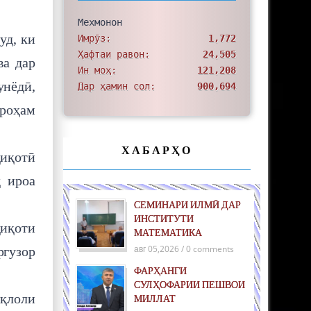
Мехмонон
уд, ки
Имрӯз:
1,772
Ҳафтаи равон:
24,505
ва дар
Ин моҳ:
121,208
унёдӣ,
Дар ҳамин сол:
900,694
ароҳам
ХАБАРҲО
қиқотӣ
д ироа
СЕМИНАРИ ИЛМӢ ДАР
ИНСТИТУТИ
қиқоти
МАТЕМАТИКА
авг 05,2026 / 0 comments
ргузор
ФАРҲАНГИ
СУЛҲОФАРИИ ПЕШВОИ
иқлоли
МИЛЛАТ