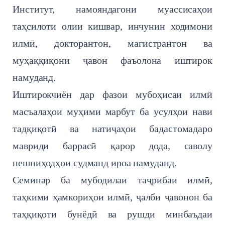
Институт, намояндагони муассисаҳои
таҳсилоти олии кишвар, инчунин ходимони
илмӣ, докторантон, магистрантон ва
муҳаққиқони ҷавон фаъолона иштирок
намуданд.
Иштирокчиён дар фазои мубоҳисаи илмӣ
масъалаҳои муҳими марбут ба усулҳои нави
тадқиқотӣ ва натиҷаҳои бадастомадаро
мавриди баррасӣ қарор дода, саволу
пешниҳодҳои судманд ироа намуданд.
Семинар ба мубодилаи таҷрибаи илмӣ,
таҳкими ҳамкориҳои илмӣ, ҷалби ҷавонон ба
таҳқиқоти бунёдӣ ва рушди минбаъдаи