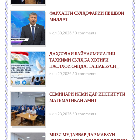
ФАРҲАНГИ СУЛҲОФАРИИ ПЕШВОИ
МИЛЛАТ
июл 30,2026 / 0 comments
ДАҲСОЛАИ БАЙНАЛМИЛАЛИИ
ТАҲКИМИ СУЛҲ БА ХОТИРИ
НАСЛҲОИ ОЯНДА: ТАШАББУСИ
ҶАҲОНИИ ҶУМҲУРИИ ТОҶИКИСТОН
июл 29,2026 / 0 comments
ДАР РОҲИ ТАҲКИМИ СУЛҲИ ПОЙДОР
ВА РУШДИ УСТУВОР
СЕМИНАРИ ИЛМӢ ДАР ИНСТИТУТИ
МАТЕМАТИКАИ АМИТ
июл 23,2026 / 0 comments
МИЗИ МУДАВВАР ДАР МАВЗУИ