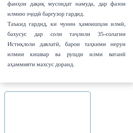
фанҳои дақиқ мусоидат намуда, дар фазои
илмию эҷодӣ баргузор гардид.
Таъкид гардид, ки чунин ҳамоишҳои илмӣ,
бахусус дар соли таҷлили 35-солагии
Истиқлоли давлатӣ, барои таҳкими неруи
илмии кишвар ва рушди илми ватанӣ
аҳаммияти махсус доранд.