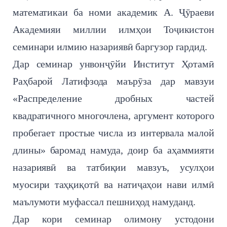
математикаи ба номи академик А. Ҷӯраеви
Академияи миллии илмҳои Тоҷикистон
семинари илмию назариявӣ баргузор гардид.
Дар семинар унвонҷӯйи Институт Ҳотамӣ
Раҳбарой Латифзода маърӯза дар мавзуи
«Распределение дробных частей
квадратичного многочлена, аргумент которого
пробегает простые числа из интервала малой
длины» баромад намуда, доир ба аҳаммияти
назариявӣ ва татбиқии мавзуъ, усулҳои
муосири таҳқиқотӣ ва натиҷаҳои нави илмӣ
маълумоти муфассал пешниҳод намуданд.
Дар кори семинар олимону устодони