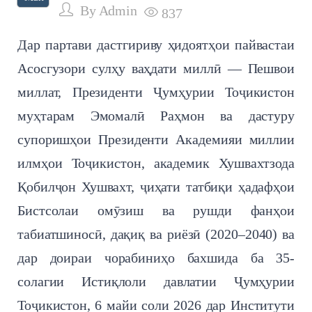
By
Admin
837
Дар партави дастгириву ҳидоятҳои пайвастаи
Асосгузори сулҳу ваҳдати миллӣ — Пешвои
миллат, Президенти Ҷумҳурии Тоҷикистон
муҳтарам Эмомалӣ Раҳмон ва дастуру
супоришҳои Президенти Академияи миллии
илмҳои Тоҷикистон, академик Хушвахтзода
Қобилҷон Хушвахт, ҷиҳати татбиқи ҳадафҳои
Бистсолаи омӯзиш ва рушди фанҳои
табиатшиносӣ, дақиқ ва риёзӣ (2020–2040) ва
дар доираи чорабиниҳо бахшида ба 35-
солагии Истиқлоли давлатии Ҷумҳурии
Тоҷикистон, 6 майи соли 2026 дар Институти