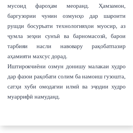
мусоид фароҳам меоранд. Ҳамзамон,
баргузории чунин озмунҳо дар шароити
рушди босуръати технологияҳои муосир, аз
ҷумла зеҳни сунъӣ ва барномасозӣ, барои
тарбияи насли навовару рақобатпазир
аҳамияти махсус дорад.
Иштирокчиёни озмун донишу малакаи худро
дар фазои рақобати солим ба намоиш гузошта,
сатҳи хуби омодагии илмӣ ва эҷодии худро
муаррифӣ намуданд.