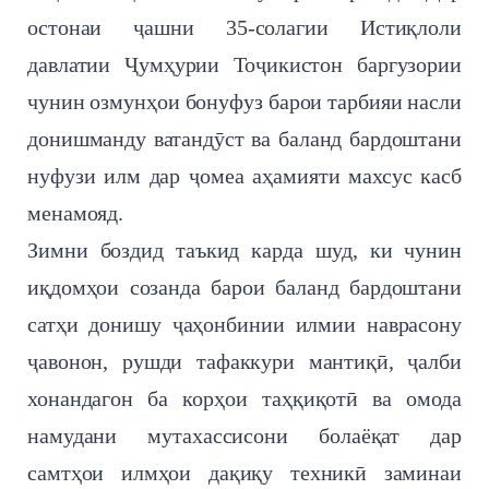
остонаи ҷашни 35-солагии Истиқлоли
давлатии Ҷумҳурии Тоҷикистон баргузории
чунин озмунҳои бонуфуз барои тарбияи насли
донишманду ватандӯст ва баланд бардоштани
нуфузи илм дар ҷомеа аҳамияти махсус касб
менамояд.
Зимни боздид таъкид карда шуд, ки чунин
иқдомҳои созанда барои баланд бардоштани
сатҳи донишу ҷаҳонбинии илмии наврасону
ҷавонон, рушди тафаккури мантиқӣ, ҷалби
хонандагон ба корҳои таҳқиқотӣ ва омода
намудани мутахассисони болаёқат дар
самтҳои илмҳои дақиқу техникӣ заминаи