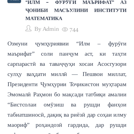
“ИЛМ – ФУРӮҒИ МАЪРИФАТ” АЗ
ҶОНИБИ МАСЪУЛИНИ ИНСТИТУТИ
МАТЕМАТИКА
By
Admin
744
Озмуни ҷумҳуриявии “Илм – фурӯғи
маърифат” соли панҷум аст, ки таҳти
сарпарастӣ ва таваҷҷуҳи хосаи Асосгузори
сулҳу ваҳдати миллӣ — Пешвои миллат,
Президенти Ҷумҳурии Тоҷикистон муҳтарам
Эмомалӣ Раҳмон бо мақсади татбиқи амалии
“Бистсолаи омӯзиш ва рушди фанҳои
табиатшиносӣ, дақиқ ва риёзӣ дар соҳаи илму
маориф” роҳандозӣ гардида, дар рушди