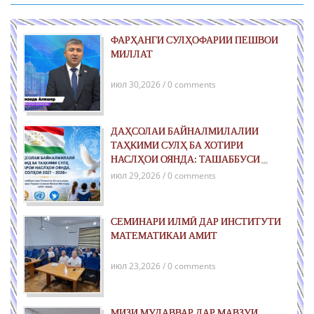
ФАРҲАНГИ СУЛҲОФАРИИ ПЕШВОИ
МИЛЛАТ
июл 30,2026 / 0 comments
ДАҲСОЛАИ БАЙНАЛМИЛАЛИИ
ТАҲКИМИ СУЛҲ БА ХОТИРИ
НАСЛҲОИ ОЯНДА: ТАШАББУСИ
ҶАҲОНИИ ҶУМҲУРИИ ТОҶИКИСТОН
июл 29,2026 / 0 comments
ДАР РОҲИ ТАҲКИМИ СУЛҲИ ПОЙДОР
ВА РУШДИ УСТУВОР
СЕМИНАРИ ИЛМӢ ДАР ИНСТИТУТИ
МАТЕМАТИКАИ АМИТ
июл 23,2026 / 0 comments
МИЗИ МУДАВВАР ДАР МАВЗУИ