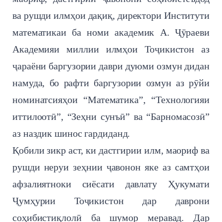
ва рушди илмҳои дақиқ, директори Институти
математикаи ба номи академик А. Ҷӯраеви
Академияи миллии илмҳои Тоҷикистон аз
ҷараёни баргузории даври дуюми озмун дидан
намуда, бо рафти баргузории озмун аз рӯйи
номинатсияҳои “Математика”, “Технологияи
иттилоотӣ”, “Зеҳни сунъӣ” ва “Барномасозӣ”
аз наздик шинос гардиданд.
Қобили зикр аст, ки дастгирии илм, маориф ва
рушди неруи зеҳнии ҷавонон яке аз самтҳои
афзалиятноки сиёсати давлату Ҳукумати
Ҷумҳурии Тоҷикистон дар даврони
соҳибистиқлолӣ ба шумор меравад. Дар