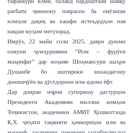
тафаккури илмӣ, баланд бардоштани шавқу
рағбати ҷавонону наврасон ба омӯзиши
илмҳои дақиқ ва кашфи истеъдодҳои нав
нақши муҳим мегузорад.
Имрӯз, 22 майи соли 2025, даври дуюми
озмуни ҷумҳуриявии “Илм – фурӯғи
маърифат” дар ноҳияи Шоҳмансури шаҳри
Душанбе бо иштироки хонандагону
донишҷӯён ва дӯстдорони илм идома ёфт.
Дар доираи иҷрои супоришу дастурҳои
Президенти Академияи миллии илмҳои
Тоҷикистон, академики АМИТ Хушвахтзода
Қ.Х. ҷиҳати тақвияти ҳамкориҳои илм ва
маориф, дастгирии ҷавонони соҳибистеъдод