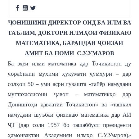
ҶОНИШИНИ ДИРЕКТОР ОИД БА ИЛМ ВА
ТАЪЛИМ, ДОКТОРИ ИЛМҲОИ ФИЗИКАЮ
МАТЕМАТИКА, БАРАНДАИ ҶОИЗАИ
АМИТ БА НОМИ С.У.УМАРОВ
Ба эҳёи илми математика дар Тоҷикистон ду
чорабинии муҳими ҳукумати ҷумҳурӣ – дар
солҳои 50
–
уми асри гузашта «тайёр намудани
муттахассисони ҷавон
–
математикҳо дар
Донишгоҳи давлатии Тоҷикистон» ва «ташкил
намудани шуъбаи физикаю математика дар АИ
ҶТ (дар соли 1957 бо ташаббуси президенти
ҳамонвақтаи Академияи илмҳо С.У.Умаров)»