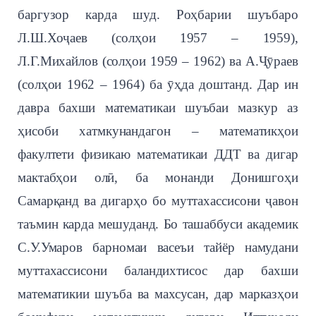
баргузор карда шуд. Роҳбарии шуъбаро
Л.Ш.Хоҷаев (солҳои 1957 – 1959
)
,
Л.Г.Михайлов (солҳои 1959 – 1962) ва А.Ҷӯраев
(солҳои 1962 – 1964) ба ӯҳда доштанд. Дар ин
давра бахши математикаи шуъбаи мазкур аз
ҳисоби хатмкунандагон – математикҳои
факулт
ети
физикаю математикаи ДДТ ва дигар
мактабҳои олӣ, ба монанди Донишгоҳи
Самарқанд ва дигарҳо бо муттахассисони ҷавон
таъмин карда мешуданд. Бо ташаббуси академик
С.У.Умаров барномаи васеъи тайёр намудани
муттахассисони баландихтисос дар бахши
математикии шуъба ва махсусан, дар марказҳои