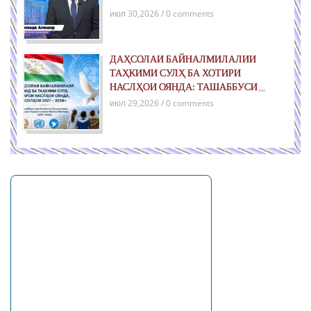
июл 30,2026 / 0 comments
ДАҲСОЛАИ БАЙНАЛМИЛАЛИИ
ТАҲКИМИ СУЛҲ БА ХОТИРИ
НАСЛҲОИ ОЯНДА: ТАШАББУСИ
ҶАҲОНИИ ҶУМҲУРИИ ТОҶИКИСТОН
июл 29,2026 / 0 comments
ДАР РОҲИ ТАҲКИМИ СУЛҲИ ПОЙДОР
ВА РУШДИ УСТУВОР