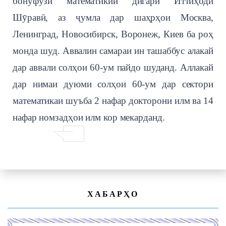
бонуфузи математикии дигари Иттиҳоди
Шӯравӣ, аз ҷумла дар шаҳрҳои Москва,
Ленинград, Новосибирск, Воронеж, Киев ба роҳ
монда шуд. Аввалин самараи ин ташаббус алакай
дар аввали солҳои 60-ум пайдо шуданд. Аллакай
дар нимаи дуюми солҳои 60-ум дар сектори
математикаи шуъба 2 нафар докторони илм ва 14
нафар номзадҳои илм кор мекарданд.
ХАБАРҲО