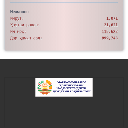
Мехмонон
Имрӯз:
1,071
Ҳафтаи равон:
21,621
Ин моҳ:
118,622
Дар ҳамин сол:
899,743