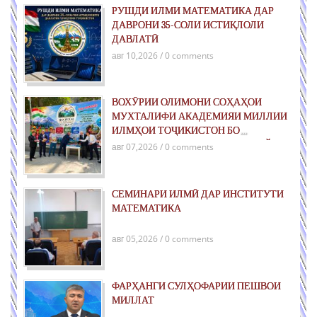
РУШДИ ИЛМИ МАТЕМАТИКА ДАР
ДАВРОНИ 35-СОЛИ ИСТИҚЛОЛИ
ДАВЛАТӢ
авг 10,2026 / 0 comments
ВОХӮРИИ ОЛИМОНИ СОҲАҲОИ
МУХТАЛИФИ АКАДЕМИЯИ МИЛЛИИ
ИЛМҲОИ ТОҶИКИСТОН БО
ХОНАНДАГОН ДАР ЛАГЕРИ «ФАЙЗИ
авг 07,2026 / 0 comments
ИСТИҚЛОЛ»
СЕМИНАРИ ИЛМӢ ДАР ИНСТИТУТИ
МАТЕМАТИКА
авг 05,2026 / 0 comments
ФАРҲАНГИ СУЛҲОФАРИИ ПЕШВОИ
МИЛЛАТ