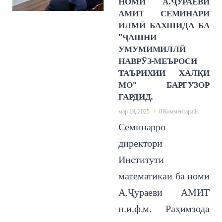
НОМИ А.ҶУРАЕВИ
АМИТ СЕМИНАРИ
ИЛМӢ БАХШИДА БА
"ҶАШНИ
УМУМИМИЛЛӢ
НАВРӮЗ-МЕЪРОСИ
ТАЪРИХИИ ХАЛҚИ
МО" БАРГУЗОР
ГАРДИД.
мар 19, 2025
/
0 Комментарийs
Семинарро
директори
Институти
математикаи ба номи
А.Ҷӯраеви АМИТ
н.и.ф.м. Раҳимзода