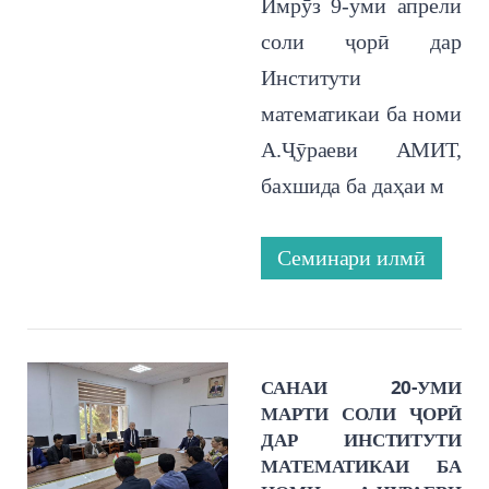
Имрӯз 9-уми апрели
соли ҷорӣ дар
Институти
математикаи ба номи
А.Ҷӯраеви АМИТ,
бахшида ба даҳаи м
Семинари илмӣ
САНАИ 20-УМИ
МАРТИ СОЛИ ҶОРӢ
ДАР ИНСТИТУТИ
МАТЕМАТИКАИ БА