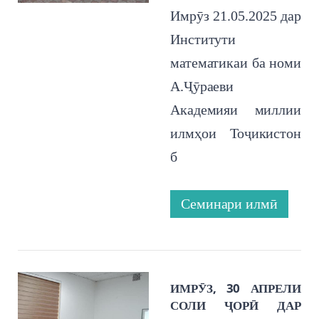
Имрӯз 21.05.2025 дар
Институти
математикаи ба номи
А.Ҷӯраеви
Академияи миллии
илмҳои Тоҷикистон
б
Семинари илмӣ
ИМРӮЗ, 30 АПРЕЛИ
СОЛИ ҶОРӢ ДАР