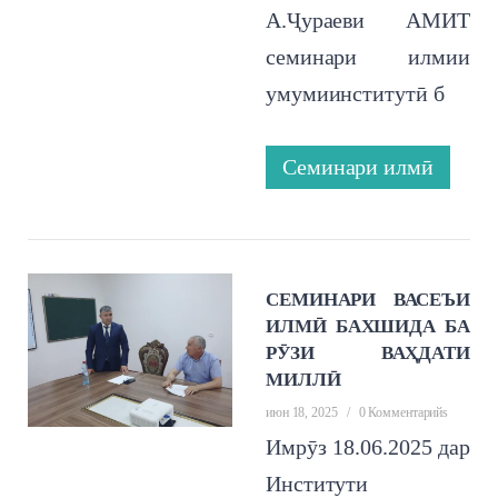
А.Ҷураеви АМИТ
семинари илмии
умумиинститутӣ б
Семинари илмӣ
СЕМИНАРИ ВАСЕЪИ
ИЛМӢ БАХШИДА БА
РӮЗИ ВАҲДАТИ
МИЛЛӢ
июн 18, 2025
/
0 Комментарийs
Имрӯз 18.06.2025 дар
Институти