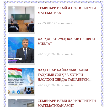
СЕМИНАРИ ИЛМӢ ДАР ИНСТИТУТИ
МАТЕМАТИКА
авг 05,2026 / 0 comments
ФАРҲАНГИ СУЛҲОФАРИИ ПЕШВОИ
МИЛЛАТ
июл 30,2026 / 0 comments
ДАҲСОЛАИ БАЙНАЛМИЛАЛИИ
ТАҲКИМИ СУЛҲ БА ХОТИРИ
НАСЛҲОИ ОЯНДА: ТАШАББУСИ
ҶАҲОНИИ ҶУМҲУРИИ ТОҶИКИСТОН
июл 29,2026 / 0 comments
ДАР РОҲИ ТАҲКИМИ СУЛҲИ ПОЙДОР
ВА РУШДИ УСТУВОР
СЕМИНАРИ ИЛМӢ ДАР ИНСТИТУТИ
МАТЕМАТИКАИ АМИТ