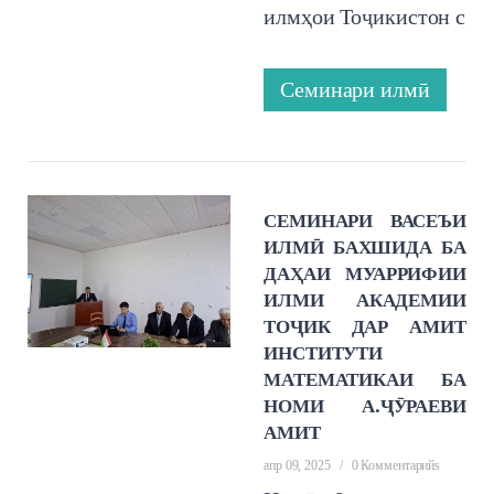
илмҳои Тоҷикистон с
Семинари илмӣ
СЕМИНАРИ ВАСЕЪИ
ИЛМӢ БАХШИДА БА
ДАҲАИ МУАРРИФИИ
ИЛМИ АКАДЕМИИ
ТОҶИК ДАР АМИТ
ИНСТИТУТИ
МАТЕМАТИКАИ БА
НОМИ А.ҶӮРАЕВИ
АМИТ
апр 09, 2025
/
0 Комментарийs