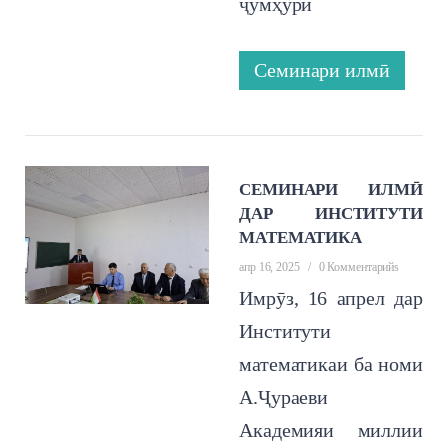
ҷумҳури
Семинари илмӣ
СЕМИНАРИ ИЛМӢ
ДАР ИНСТИТУТИ
МАТЕМАТИКА
апр 16, 2025
/
0 Комментарийs
Имрӯз, 16 апрел дар
Институти
математикаи ба номи
А.Ҷу‌раеви
Академияи миллии