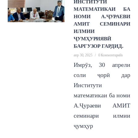
ИНСТИТУТИ
МАТЕМАТИКАИ БА
НОМИ А.ҶУРАЕВИ
АМИТ СЕМИНАРИ
ИЛМИИ
ҶУМҲУРИЯВӢ
БАРГУЗОР ГАРДИД.
апр 30, 2025
/
0 Комментарийs
Имрӯз, 30 апрели
соли ҷорӣ дар
Институти
математикаи ба номи
А.Ҷураеви АМИТ
семинари илмии
ҷумҳур