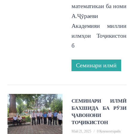
математикаи ба номи
А.Ҷӯраеви
Академияи миллии
илмҳои Тоҷикистон
б
Семинари илмӣ
СЕМИНАРИ ИЛМӢ
БАХШИДА БА РӮЗИ
ҶАВОНОНИ
ТОҶИКИСТОН
Май 21, 2025
/
0 Комментарийs