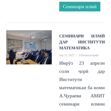
Семинари илмӣ
СЕМИНАРИ ИЛМӢ
ДАР ИНСТИТУТИ
МАТЕМАТИКА
апр 23, 2025
/
0 Комментарийs
Имрӯз 23 апрели
соли ҷорӣ дар
Институти
математикаи ба номи
А.Ҷураеви АМИТ
семинари илмии