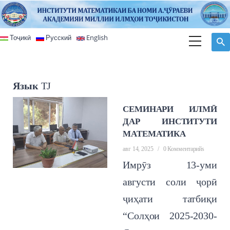
Перейти к основному содержанию
Тоҷикӣ
Русский
English
Язык
TJ
СЕМИНАРИ ИЛМӢ
ДАР ИНСТИТУТИ
МАТЕМАТИКА
авг 14, 2025
/
0 Комментарийs
Имрӯз 13-уми
августи соли ҷорӣ
ҷиҳати татбиқи
“Солҳои 2025-2030-