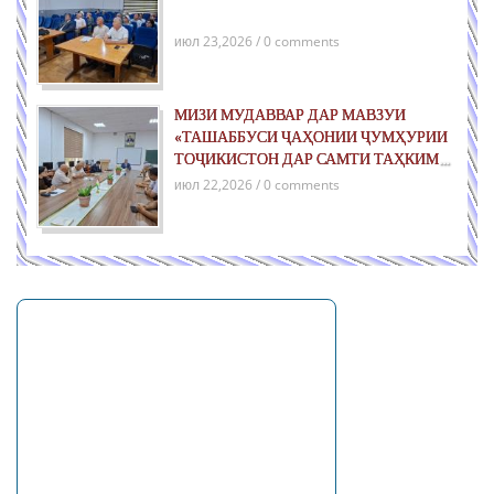
июл 23,2026 / 0 comments
МИЗИ МУДАВВАР ДАР МАВЗУИ
«ТАШАББУСИ ҶАҲОНИИ ҶУМҲУРИИ
ТОҶИКИСТОН ДАР САМТИ ТАҲКИМИ
СУЛҲ БАРОИ НАСЛҲОИ ОЯНДА»
июл 22,2026 / 0 comments