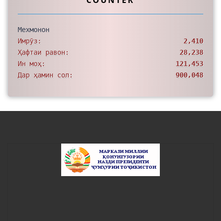
COUNTER
Мехмонон
Имрӯз:
2,410
Ҳафтаи равон:
28,238
Ин моҳ:
121,453
Дар ҳамин сол:
900,048