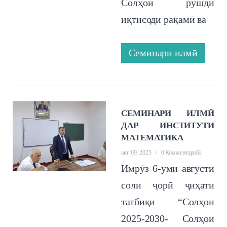
Солҳои рушди
иқтисоди рақамӣ ва
Семинари илмӣ
СЕМИНАРИ ИЛМӢ
ДАР ИНСТИТУТИ
МАТЕМАТИКА
авг 09, 2025
/
0 Комментарийs
Имрӯз 6-уми августи
соли ҷорӣ ҷиҳати
татбиқи “Солҳои
2025-2030- Солҳои