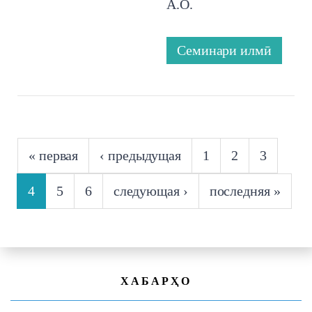
А.О.
Семинари илмӣ
СТРАНИЦЫ
« первая
‹ предыдущая
1
2
3
4
5
6
следующая ›
последняя »
ХАБАРҲО