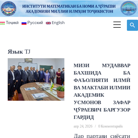
Перейти к основному содержанию
Тоҷикӣ
Русский
English
Язык
TJ
МИЗИ МУДАВВАР
БАХШИДА БА
ФАЪОЛИЯТИ ИЛМӢ
ВА МАКТАБИ ИЛМИИ
АКАДЕМИК
УСМОНОВ ЗАФАР
ҶӮРАЕВИЧ БАРГУЗОР
ГАРДИД
апр 24, 2026
/
0 Комментарийs
Дар партави сиёсати