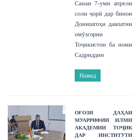
Санаи 7-уми апрели
соли ҷорӣ дар бинои
Донишгоҳи давлатии
омӯзгории
Тоҷикистон ба номи
Садриддин
Навид
ОҒОЗИ ДАҲАИ
МУАРРИФИИ ИЛМИ
АКАДЕМИИ ТОҶИК
ДАР ИНСТИТУТИ