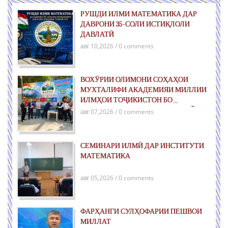
РУШДИ ИЛМИ МАТЕМАТИКА ДАР
ДАВРОНИ 35-СОЛИ ИСТИҚЛОЛИ
ДАВЛАТӢ
авг 10,2026 / 0 comments
ВОХӮРИИ ОЛИМОНИ СОҲАҲОИ
МУХТАЛИФИ АКАДЕМИЯИ МИЛЛИИ
ИЛМҲОИ ТОҶИКИСТОН БО
ХОНАНДАГОН ДАР ЛАГЕРИ «ФАЙЗИ
авг 07,2026 / 0 comments
ИСТИҚЛОЛ»
СЕМИНАРИ ИЛМӢ ДАР ИНСТИТУТИ
МАТЕМАТИКА
авг 05,2026 / 0 comments
ФАРҲАНГИ СУЛҲОФАРИИ ПЕШВОИ
МИЛЛАТ