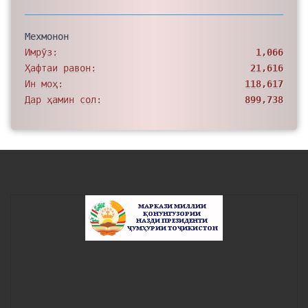
Мехмонон
Имрӯз:
1,066
Ҳафтаи равон:
21,616
Ин моҳ:
118,617
Дар ҳамин сол:
899,738