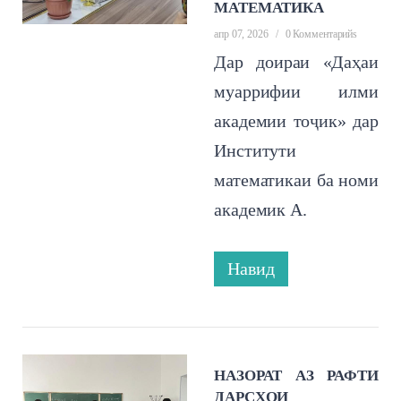
МАТЕМАТИКА
апр 07, 2026
/
0 Комментарийs
Дар доираи «Даҳаи
муаррифии илми
академии тоҷик» дар
Институти
математикаи ба номи
академик А.
Навид
НАЗОРАТ АЗ РАФТИ
ДАРСҲОИ