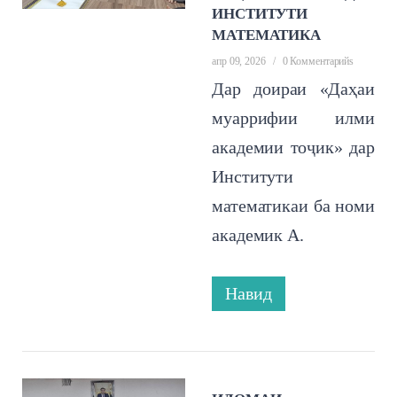
ИНСТИТУТИ
МАТЕМАТИКА
апр 09, 2026
/
0 Комментарийs
Дар доираи «Даҳаи
муаррифии илми
академии тоҷик» дар
Институти
математикаи ба номи
академик А.
Навид