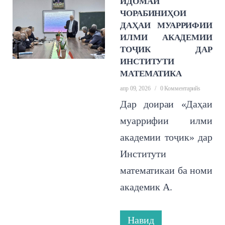
ИДОМАИ
ЧОРАБИНИҲОИ
ДАҲАИ МУАРРИФИИ
ИЛМИ АКАДЕМИИ
ТОҶИК ДАР
ИНСТИТУТИ
МАТЕМАТИКА
апр 09, 2026
/
0 Комментарийs
Дар доираи «Даҳаи
муаррифии илми
академии тоҷик» дар
Институти
математикаи ба номи
академик А.
Навид