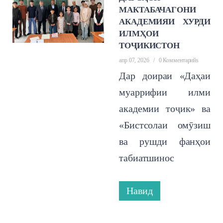
МАКТАБАЧАГОНИ
АКАДЕМИЯИ ХУРДИ
ИЛМҲОИ
ТОҶИКИСТОН
апр 07, 2026
/
0 Комментарийs
Дар доираи «Даҳаи
муаррифии илми
академии тоҷик» ва
«Бистсолаи омӯзиш
ва рушди фанҳои
табиатшинос
Навид