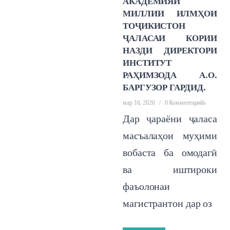
АКАДЕМИЯИ
МИЛЛИИ ИЛМҲОИ
ТОҶИКИСТОН
ҶАЛАСАИ КОРИИ
НАЗДИ ДИРЕКТОРИ
ИНСТИТУТ
РАҲИМЗОДА А.О.
БАРГУЗОР ГАРДИД.
мар 16, 2026
/
0 Комментарийs
Дар ҷараёни ҷаласа
масъалаҳои муҳими
вобаста ба омодагӣ
ва иштироки
фаъолонаи
магистрантон дар оз