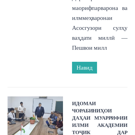
маорифпарварона ва
илммеҳваронаи
Асосгузори сулҳу
ваҳдати миллӣ —
Пешвои милл
Навид
ИДОМАИ
ЧОРАБИНИҲОИ
ДАҲАИ МУАРРИФИИ
ИЛМИ АКАДЕМИИ
ТОҶИК ДАР