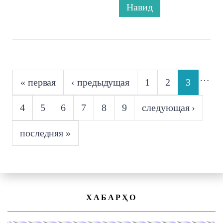
Навид
СТРАНИЦЫ
…
« первая
‹ предыдущая
1
2
3
4
5
6
7
8
9
следующая ›
последняя »
ХАБАРҲО