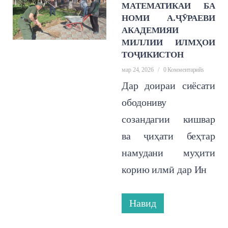
МАТЕМАТИКАИ БА
НОМИ А.ҶӮРАЕВИ
АКАДЕМИЯИ
МИЛЛИИ ИЛМҲОИ
ТОҶИКИСТОН
мар 24, 2026
/
0 Комментарийs
Дар доираи сиёсати
ободониву
созандагии кишвар
ва ҷиҳати беҳтар
намудани муҳити
корию илмӣ дар Ин
Навид